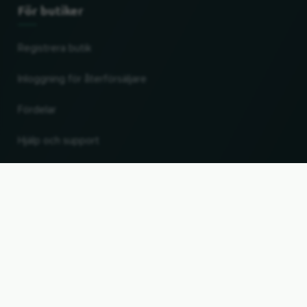
För butiker
Registrera butik
Inloggning för återförsäljare
Fördelar
Hjälp och support
UP
Ändra land och språk
© 2026, Wogibtswas / Locabee. Alla varumärkesnamn och varumärken tillhör
respektive ägare. Uppgifter utan garanti. Uppdaterad 10.08.2026 13:35:21