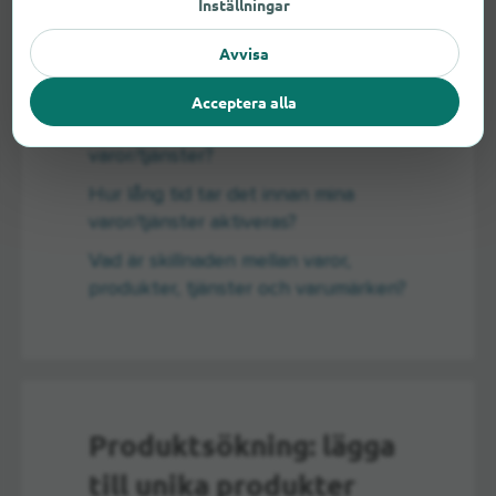
Inställningar
Avvisa
Varför ska jag lägga till varor eller
tjänster i min annons?
Acceptera alla
Varför aktiveras inte mina
varor/tjänster?
Hur lång tid tar det innan mina
varor/tjänster aktiveras?
Vad är skillnaden mellan varor,
produkter, tjänster och varumärken?
Produktsökning: lägga
till unika produkter