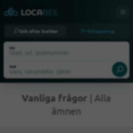
Sök efter butiker
Sökuppdrag
Var
Vad
Vanliga frågor
| Alla
ämnen
Nuvarande plats
Välj min plats