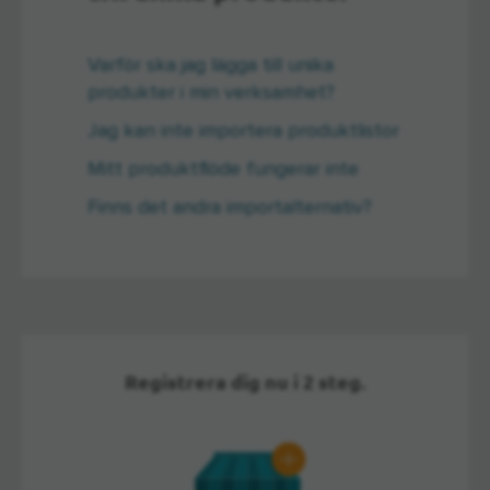
Varför ska jag lägga till unika
produkter i min verksamhet?
Jag kan inte importera produktlistor
Mitt produktflöde fungerar inte
Finns det andra importalternativ?
Registrera dig nu i 2 steg.