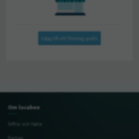
Lägg till ett företag gratis
Om locabee
Siffror och fakta
Partner