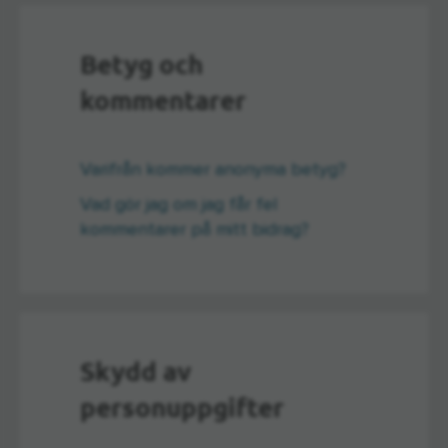
Betyg och
kommentarer
Varifrån kommer anonyma betyg?
Vad gör jag om jag får fel
kommentarer på mitt bidrag?
Skydd av
personuppgifter