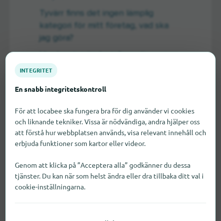
Tyvärr finns det ingen lämplig
kategori för mitt företag, vad ska
jag göra?
Hur kan jag ändra information om
mitt företag?
INTEGRITET
Vilka är publiceringsalternativen för
En snabb integritetskontroll
filialnätverk?
För att locabee ska fungera bra för dig använder vi cookies
Finns det särskilda möjligheter för
och liknande tekniker. Vissa är nödvändiga, andra hjälper oss
agenturkunder?
att förstå hur webbplatsen används, visa relevant innehåll och
erbjuda funktioner som kartor eller videor.
Genom att klicka på ”Acceptera alla” godkänner du dessa
tjänster. Du kan när som helst ändra eller dra tillbaka ditt val i
cookie-inställningarna.
Lägga till artiklar,
varor och tjänster