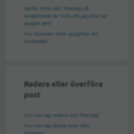
Varför finns mitt företag på
wogibtswas.de trots att jag inte har
skapat det?
Hur kommer mina uppgifter att
användas?
Radera eller överföra
post
Hur kan jag radera mitt företag?
Hur kan jag lämna över mitt
företag?