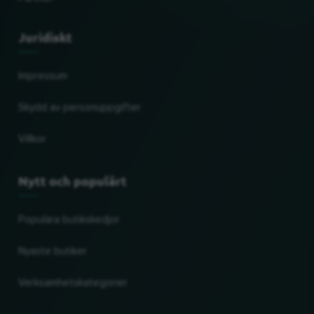
Juridiskt
Impressum
Skydd av personuppgifter
Villkor
Nytt och populärt
Populära butikskedjor
Nyaste butiker
Verksamhetskategorier