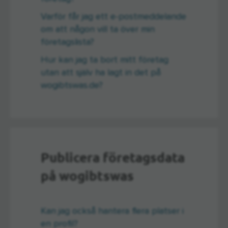
Varför får jag ett e-postmeddelande
om att någon vill ta över min
företagslista?
Hur kan jag ta bort mitt företag
utan att själv ha lagt in det på
wogibtswas.de?
Publicera företagsdata
på wogibtswas
Kan jag också hantera flera platser i
en profil?