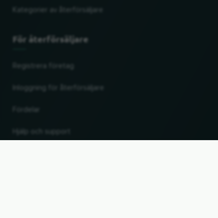
Kategorier av återförsäljare
För återförsäljare
Registrera företag
Inloggning för återförsäljare
Fördelar
Hjälp och support
UP
Ändra land och språk