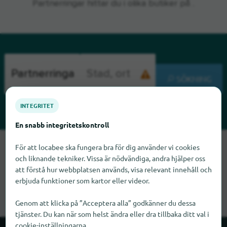
Partnerringar hittar du i olika butiker på .
SÖKNING
INTEGRITET
En snabb integritetskontroll
Tyvärr kan vi inte hitta Partnerringar just nu. Om du vet var
För att locabee ska fungera bra för dig använder vi cookies
Partnerringar finns skulle vi bli glada om du meddelade oss
och liknande tekniker. Vissa är nödvändiga, andra hjälper oss
det.
att förstå hur webbplatsen används, visa relevant innehåll och
erbjuda funktioner som kartor eller videor.
Genom att klicka på ”Acceptera alla” godkänner du dessa
tjänster. Du kan när som helst ändra eller dra tillbaka ditt val i
cookie-inställningarna.