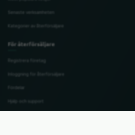
Senaste verksamheten
Kategorier av återförsäljare
För återförsäljare
Registrera företag
Inloggning för återförsäljare
Fördelar
Hjälp och support