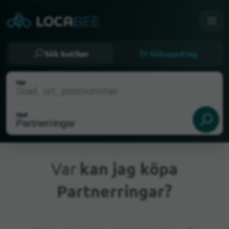
Sök butiker
Sökuppdrag
Var
Vad
Var
kan jag köpa
Partnerringar?
Nuvarande plats