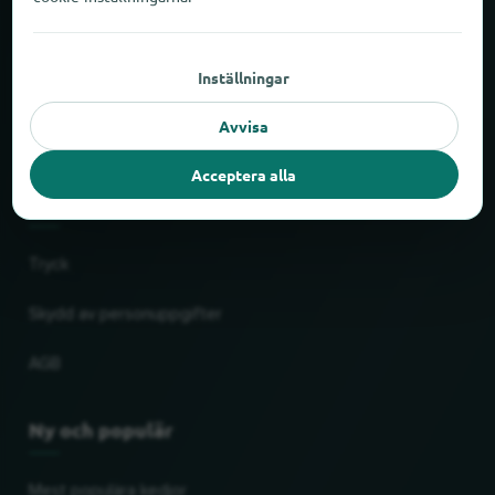
Om locabee
Inställningar
Fakta och siffror
Avvisa
Partner
Acceptera alla
Rättslig
Tryck
Skydd av personuppgifter
AGB
Ny och populär
Mest populära kedjor