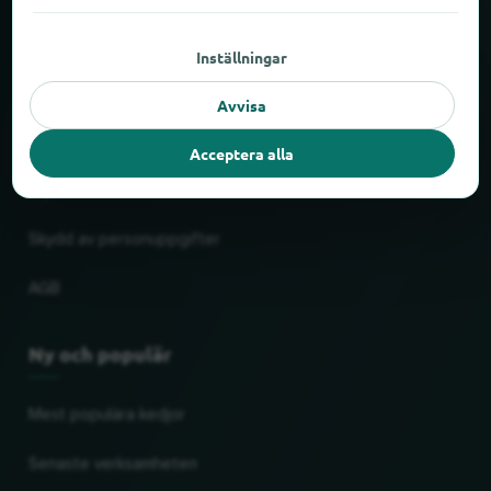
Fakta och siffror
Inställningar
Partner
Avvisa
Rättslig
Acceptera alla
Tryck
Skydd av personuppgifter
AGB
Ny och populär
Mest populära kedjor
Senaste verksamheten