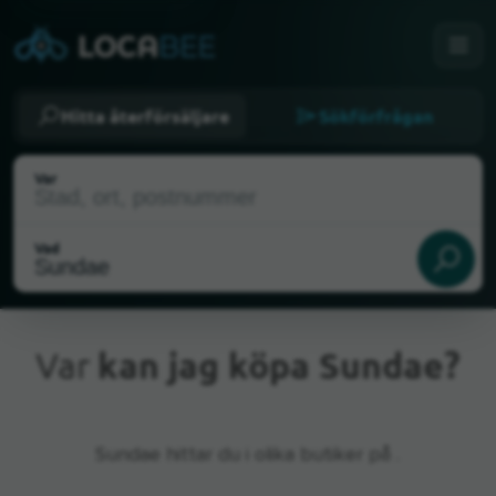
Hitta återförsäljare
Sökförfrågan
Var
Vad
Var
kan jag köpa Sundae?
Nuvarande plats
Sundae hittar du i olika butiker på .