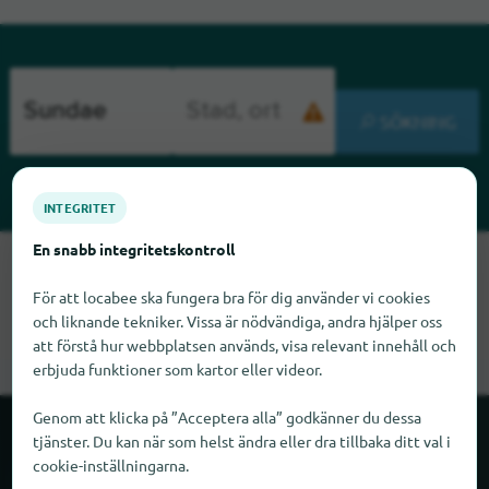
SÖKNING
INTEGRITET
En snabb integritetskontroll
Tyvärr kan vi inte hitta Sundae just nu. Om du vet var Sundae
finns skulle vi bli glada om du meddelade oss det.
För att locabee ska fungera bra för dig använder vi cookies
och liknande tekniker. Vissa är nödvändiga, andra hjälper oss
att förstå hur webbplatsen används, visa relevant innehåll och
erbjuda funktioner som kartor eller videor.
Genom att klicka på ”Acceptera alla” godkänner du dessa
tjänster. Du kan när som helst ändra eller dra tillbaka ditt val i
Om locabee
cookie-inställningarna.