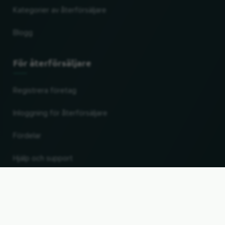
Kategorier av återförsäljare
Blogg
För återförsäljare
Registrera företag
Inloggning för återförsäljare
Fördelar
Hjälp och support
UP
Ändra land och språk