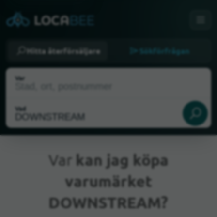
Hitta återförsäljare
Sökförfrågan
Var
Vad
Var
kan jag köpa
varumärket
Nuvarande plats
DOWNSTREAM?