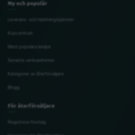
Ny och populär
Leverans- och hämtningstjänster
Köpcentrum
Mest populära kedjor
Senaste verksamheten
Kategorier av återförsäljare
Blogg
För återförsäljare
Registrera företag