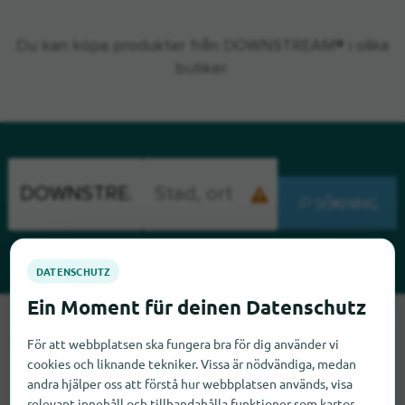
Du kan köpa produkter från DOWNSTREAM® i olika
butiker.
SÖKNING
Tyvärr kan vi inte hitta DOWNSTREAM just nu. Om du vet var
DOWNSTREAM finns skulle vi bli glada om du meddelade oss
För att webbplatsen ska fungera bra för dig använder vi
cookies och liknande tekniker. Vissa är nödvändiga, medan
det.
andra hjälper oss att förstå hur webbplatsen används, visa
relevant innehåll och tillhandahålla funktioner som kartor