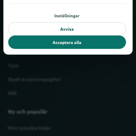
Om locabee
Inställningar
Fakta och siffror
Avvisa
Partner
Acceptera alla
Rättslig
Tryck
Skydd av personuppgifter
AGB
Ny och populär
Mest populära kedjor