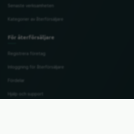
Senaste verksamheten
Kategorier av återförsäljare
För återförsäljare
Registrera företag
Inloggning för återförsäljare
Fördelar
Hjälp och support
UP
Ändra land och språk