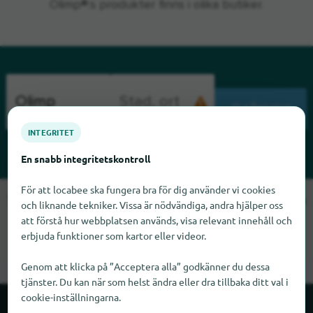
Olimp®:s produkter finns i olika butiker.
SÖKNING
INTEGRITET
En snabb integritetskontroll
För att locabee ska fungera bra för dig använder vi cookies
Tyvärr kan vi inte hitta Olimp just nu. Om du vet var Olimp finns
och liknande tekniker. Vissa är nödvändiga, andra hjälper oss
skulle vi bli glada om du meddelade oss det.
att förstå hur webbplatsen används, visa relevant innehåll och
erbjuda funktioner som kartor eller videor.
Genom att klicka på ”Acceptera alla” godkänner du dessa
tjänster. Du kan när som helst ändra eller dra tillbaka ditt val i
cookie-inställningarna.