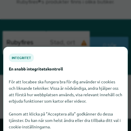
Rubyfires®:s produkter finns i olika butiker.
SÖK
INTEGRITET
En snabb integritetskontroll
För att locabee ska fungera bra för dig använder vi cookies
Tyvärr kan vi inte hitta Rubyfires just nu. Om du vet var
och liknande tekniker. Vissa är nödvändiga, andra hjälper oss
Rubyfires finns skulle vi bli glada om du meddelade oss det.
att förstå hur webbplatsen används, visa relevant innehåll och
erbjuda funktioner som kartor eller videor.
Genom att klicka på ”Acceptera alla” godkänner du dessa
tjänster. Du kan när som helst ändra eller dra tillbaka ditt val i
cookie-inställningarna.