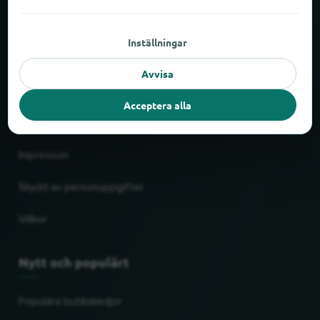
Om locabee
Inställningar
Siffror och fakta
Avvisa
Partner
Acceptera alla
Juridiskt
Impressum
Skydd av personuppgifter
Villkor
Nytt och populärt
Populära butikskedjor