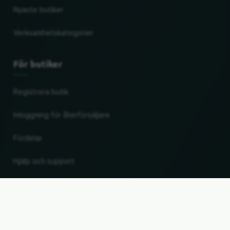
Nyaste butiker
Verksamhetskategorier
För butiker
Registrera butik
Inloggning för återförsäljare
Fördelar
Hjälp och support
UP
Ändra land och språk