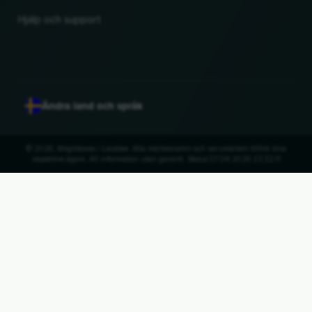
Hjälp och support
Ändra land och språk
© 2026, Wogibtswas / Locabee. Alla märkesnamn och varumärken tillhör sina
respektive ägare. All information utan garanti. Status 07.08.2026 23:32:11
UP