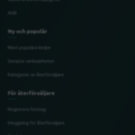
AGB
Ny och populär
Mest populära kedjor
Senaste verksamheten
Kategorier av återförsäljare
För återförsäljare
Registrera företag
Inloggning för återförsäljare