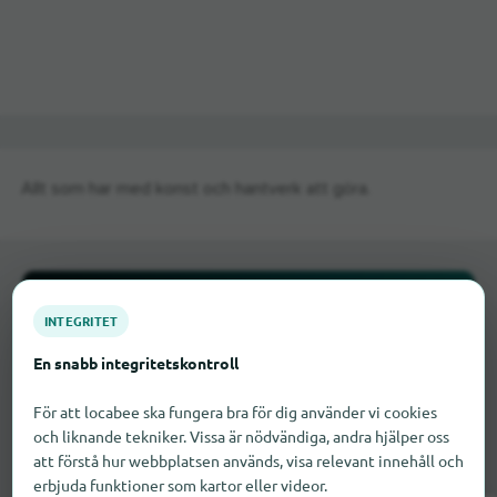
Allt som har med konst och hantverk att göra.
INTEGRITET
En snabb integritetskontroll
Är det något som saknas här?
För att locabee ska fungera bra för dig använder vi cookies
och liknande tekniker. Vissa är nödvändiga, andra hjälper oss
Är ditt företag ännu inte listat här? Registrera
att förstå hur webbplatsen används, visa relevant innehåll och
det kostnadsfritt i några få steg.
erbjuda funktioner som kartor eller videor.