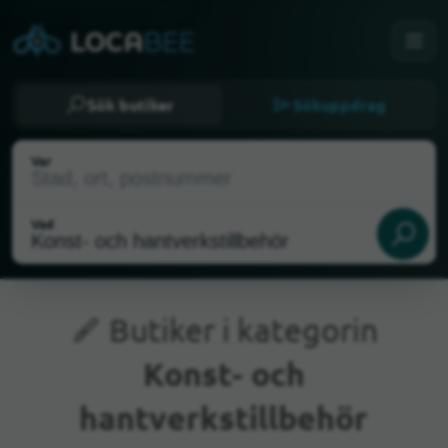
Sök butiker
Sökuppdrag
Var
Vad
Butiker i kategorin
Konst- och
Nuvarande plats
hantverkstillbehör