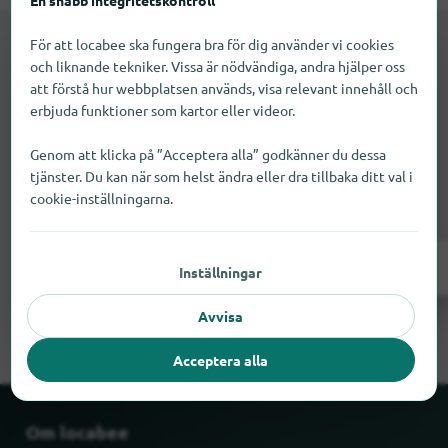
För att locabee ska fungera bra för dig använder vi cookies
och liknande tekniker. Vissa är nödvändiga, andra hjälper oss
att förstå hur webbplatsen används, visa relevant innehåll och
erbjuda funktioner som kartor eller videor.
Är det något som saknas här?
Genom att klicka på ”Acceptera alla” godkänner du dessa
tjänster. Du kan när som helst ändra eller dra tillbaka ditt val i
Är ditt företag ännu inte listat här? Registrera
cookie-inställningarna.
det kostnadsfritt i några få steg.
Registrera dig nu!
Inställningar
Avvisa
Acceptera alla
Om locabee