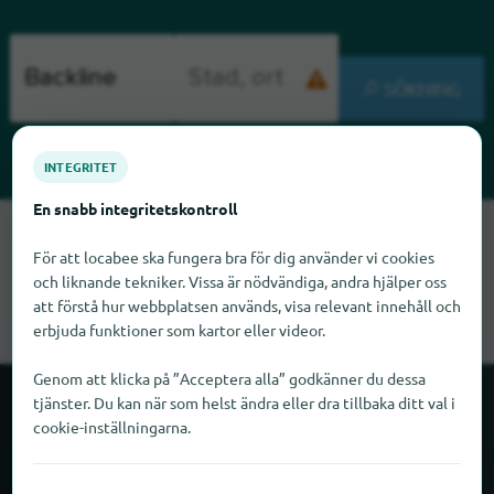
SÖKNING
INTEGRITET
En snabb integritetskontroll
Tyvärr kan vi inte hitta Backline just nu. Om du vet var Backline
För att locabee ska fungera bra för dig använder vi cookies
finns skulle vi bli glada om du meddelade oss det.
och liknande tekniker. Vissa är nödvändiga, andra hjälper oss
att förstå hur webbplatsen används, visa relevant innehåll och
erbjuda funktioner som kartor eller videor.
Genom att klicka på ”Acceptera alla” godkänner du dessa
tjänster. Du kan när som helst ändra eller dra tillbaka ditt val i
Om locabee
cookie-inställningarna.
Fakta och siffror