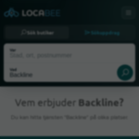
Sök butiker
Sökuppdrag
Var
Vad
Vem erbjuder
Backline?
Du kan hitta tjänsten "Backline" på olika platser.
Nuvarande plats