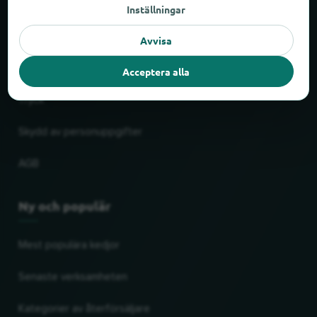
Inställningar
Partner
Avvisa
Rättslig
Acceptera alla
Tryck
Skydd av personuppgifter
AGB
Ny och populär
Mest populära kedjor
Senaste verksamheten
Kategorier av återförsäljare