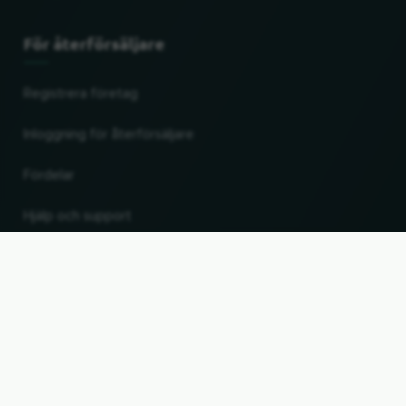
För återförsäljare
Registrera företag
Inloggning för återförsäljare
Fördelar
Hjälp och support
UP
Ändra land och språk
© 2026, Wogibtswas / Locabee. Alla märkesnamn och varumärken tillhör sina
respektive ägare. All information utan garanti. Status 08.08.2026 04:19:05