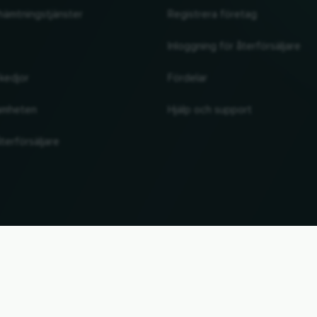
hämtningstjänster
Registrera företag
Inloggning för återförsäljare
kedjor
Fördelar
amheten
Hjälp och support
terförsäljare
UP
. Alla märkesnamn och varumärken tillhör sina respektive ägare. All information utan garant