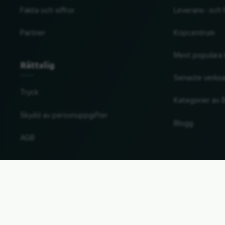
Fakta och siffror
Leverans- och 
Partner
Köpcentrum
Mest populära 
Rättslig
Senaste verks
Tryck
Kategorier av å
Skydd av personuppgifter
Blogg
AGB
Ändra land och språk
© 2026, Wogibtswas / Locabee