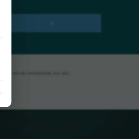
å
bli glada om du meddelade oss det.