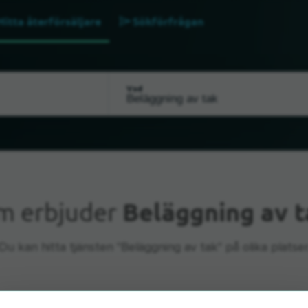
Hitta återförsäljare
Sökförfrågan
Vad
m erbjuder
Beläggning av t
Du kan hitta tjänsten "Beläggning av tak" på olika platser