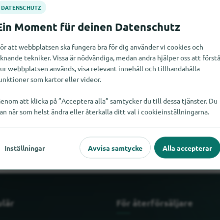
ör att webbplatsen ska fungera bra för dig använder vi cookies och
iknande tekniker. Vissa är nödvändiga, medan andra hjälper oss att först
ur webbplatsen används, visa relevant innehåll och tillhandahålla
unktioner som kartor eller videor.
enom att klicka på ”Acceptera alla” samtycker du till dessa tjänster. Du
an när som helst ändra eller återkalla ditt val i cookieinställningarna.
ng av tak just nu. Om du vet var Beläggning av tak finns skulle vi 
Inställningar
Avvisa samtycke
Alla accepterar
ulär
För återförsäljare