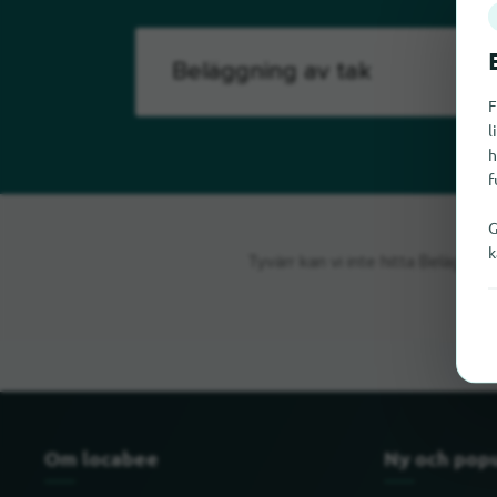
F
l
h
f
G
k
Tyvärr kan vi inte hitta Beläggni
Om locabee
Ny och pop