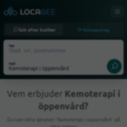
Sök efter butiker
Sökuppdrag
Var
Vad
Vem erbjuder
Kemoterapi i
öppenvård?
Nuvarande plats
Du kan hitta tjänsten "Kemoterapi i öppenvård" på