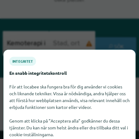
olika platser.
SÖK
INTEGRITET
En snabb integritetskontroll
För att locabee ska fungera bra för dig använder vi cookies
Tyvärr kan vi inte hitta Kemoterapi i öppenvård just nu. Om du
och liknande tekniker. Vissa är nödvändiga, andra hjälper oss
vet var Kemoterapi i öppenvård finns skulle vi bli glada om du
att förstå hur webbplatsen används, visa relevant innehåll och
meddelade oss det.
erbjuda funktioner som kartor eller videor.
Genom att klicka på ”Acceptera alla” godkänner du dessa
tjänster. Du kan när som helst ändra eller dra tillbaka ditt val i
cookie-inställningarna.