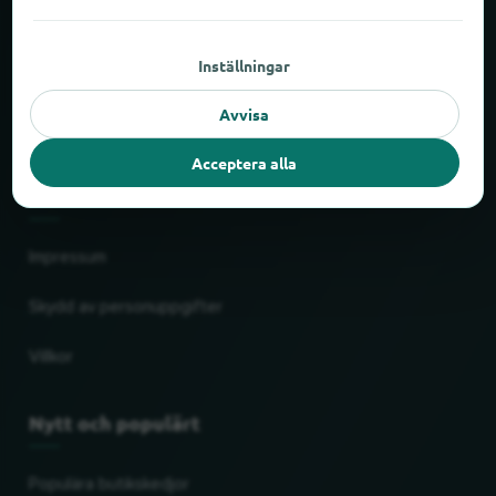
Om locabee
Inställningar
Siffror och fakta
Avvisa
Partner
Acceptera alla
Juridiskt
Impressum
Skydd av personuppgifter
Villkor
Nytt och populärt
Populära butikskedjor