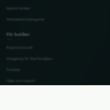
Nyaste butiker
Verksamhetskategorier
För butiker
Registrera butik
Inloggning för återförsäljare
Fördelar
Hjälp och support
UP