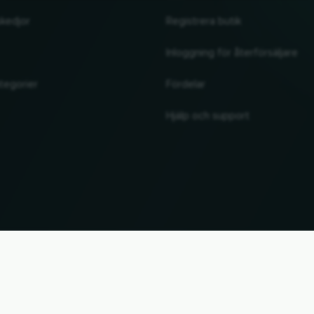
skedjor
Registrera butik
Inloggning för återförsäljare
tegorier
Fördelar
Hjälp och support
UP
. Alla varumärkesnamn och varumärken tillhör respektive ägare. Uppgifter utan garanti. U