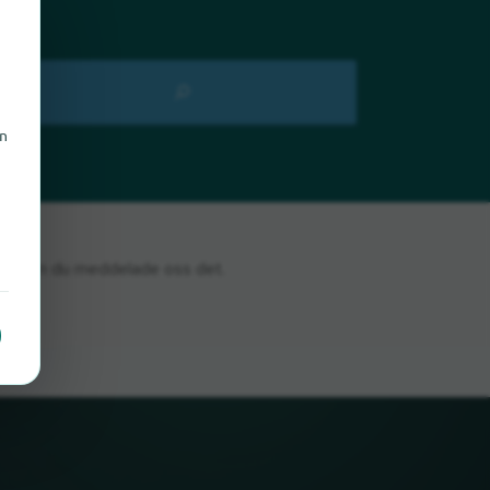
en
n
 glada om du meddelade oss det.