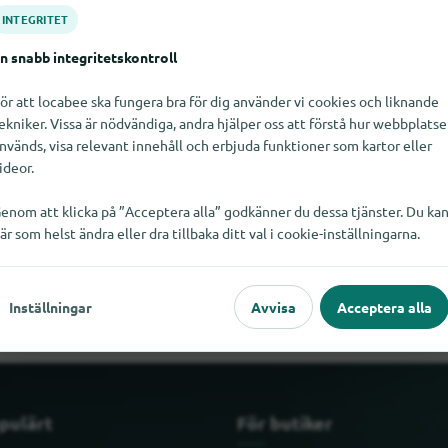
INTEGRITET
n snabb integritetskontroll
ör att locabee ska fungera bra för dig använder vi cookies och liknande
ekniker. Vissa är nödvändiga, andra hjälper oss att förstå hur webbplats
nvänds, visa relevant innehåll och erbjuda funktioner som kartor eller
ideor.
enom att klicka på ”Acceptera alla” godkänner du dessa tjänster. Du ka
är som helst ändra eller dra tillbaka ditt val i cookie-inställningarna.
sspännen just nu. Om du vet var Bältesspännen finns skulle vi bli
Inställningar
Avvisa
Acceptera alla
pulärt
För butiker