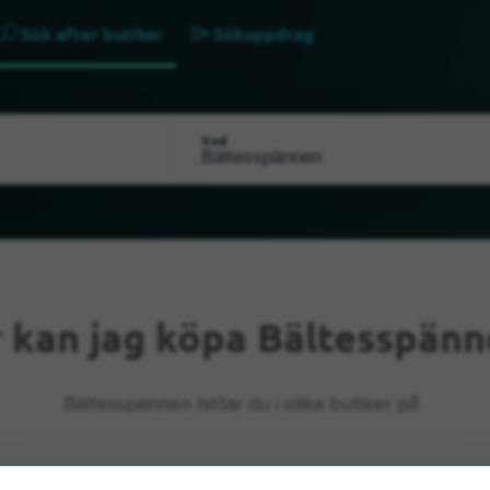
Sök efter butiker
Sökuppdrag
Vad
r
kan jag köpa Bältesspänn
Bältesspännen hittar du i olika butiker på .