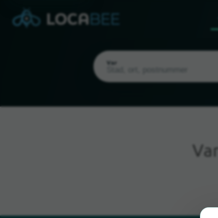
Var
Va
Nuvarande plats