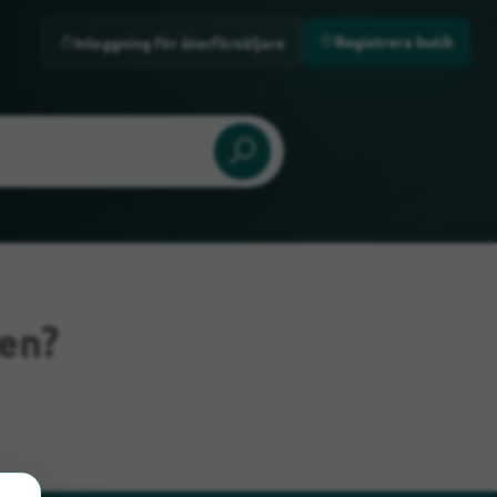
Registrera butik
Inloggning för återförsäljare
en?