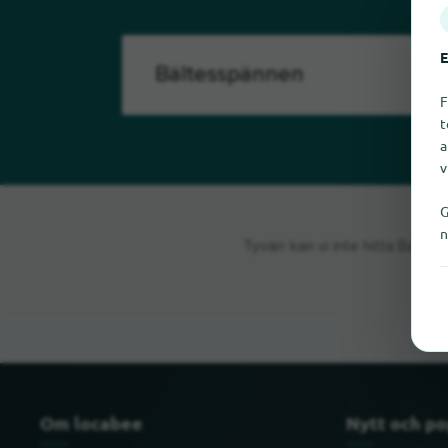
E
F
t
a
v
G
n
Tyvärr kan vi inte hitta Bälte
Om locabee
Nytt och po