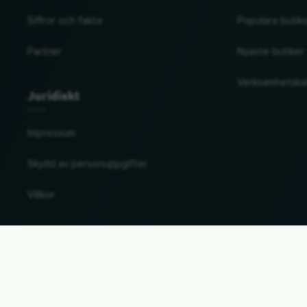
Siffror och fakta
Populära butik
Partner
Nyaste butiker
Verksamhetska
Juridiskt
Impressum
Skydd av personuppgifter
Villkor
Ändra land och språk
© 2026, Wogibtswas / Locabee