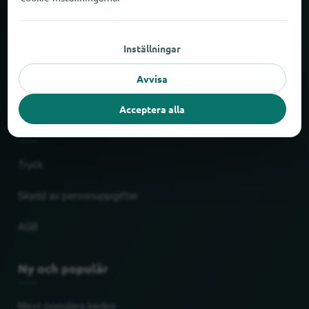
Om locabee
Inställningar
Fakta och siffror
Avvisa
Partner
Acceptera alla
Rättslig
Tryck
Skydd av personuppgifter
AGB
Ny och populär
Mest populära kedjor