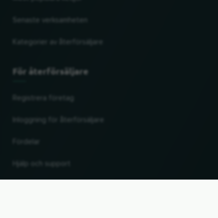
Senaste verksamheten
Kategorier av återförsäljare
För återförsäljare
Registrera företag
Inloggning för återförsäljare
Fördelar
Hjälp och support