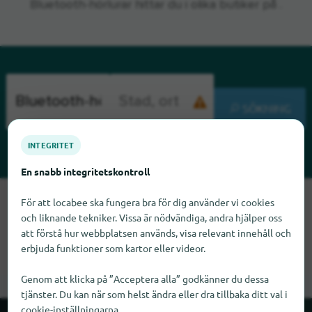
Bluetooth-hörlurar hittar du i olika butiker på .
SÖKNING
INTEGRITET
En snabb integritetskontroll
Tyvärr kan vi inte hitta Bluetooth-hörlurar just nu. Om du vet
För att locabee ska fungera bra för dig använder vi cookies
var Bluetooth-hörlurar finns skulle vi bli glada om du
och liknande tekniker. Vissa är nödvändiga, andra hjälper oss
meddelade oss det.
att förstå hur webbplatsen används, visa relevant innehåll och
erbjuda funktioner som kartor eller videor.
Genom att klicka på ”Acceptera alla” godkänner du dessa
tjänster. Du kan när som helst ändra eller dra tillbaka ditt val i
cookie-inställningarna.