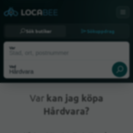
Sök butiker
Sökuppdrag
Var
Vad
Var
kan jag köpa
Hårdvara?
Nuvarande plats