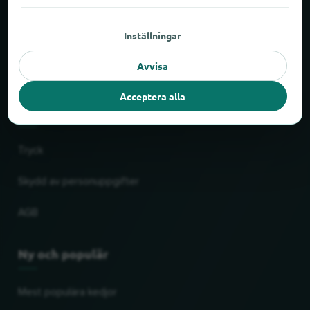
Om locabee
Inställningar
Fakta och siffror
Avvisa
Partner
Acceptera alla
Rättslig
Tryck
Skydd av personuppgifter
AGB
Ny och populär
Mest populära kedjor