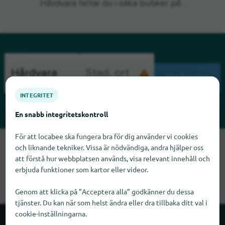
Hårdvara hittar du i olika butiker på .
SÖKNING
INTEGRITET
En snabb integritetskontroll
För att locabee ska fungera bra för dig använder vi cookies
Tyvärr kan vi inte hitta Hårdvara just nu. Om du vet var
och liknande tekniker. Vissa är nödvändiga, andra hjälper oss
Hårdvara finns skulle vi bli glada om du meddelade oss det.
att förstå hur webbplatsen används, visa relevant innehåll och
erbjuda funktioner som kartor eller videor.
Genom att klicka på ”Acceptera alla” godkänner du dessa
tjänster. Du kan när som helst ändra eller dra tillbaka ditt val i
cookie-inställningarna.