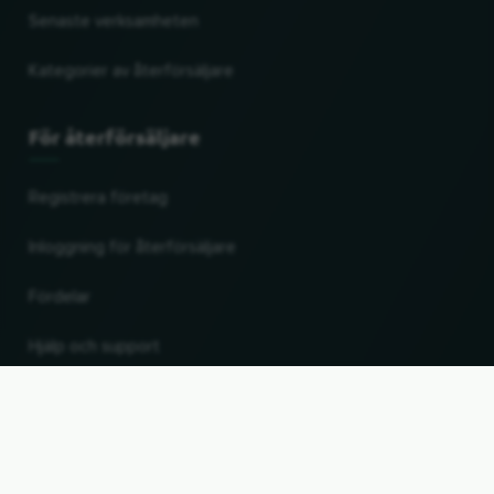
Senaste verksamheten
Kategorier av återförsäljare
För återförsäljare
Registrera företag
Inloggning för återförsäljare
Fördelar
Hjälp och support
UP
Ändra land och språk