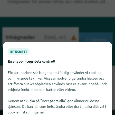
Inhägnader för pooler hittar du i olika butiker på .
SÖKNING
INTEGRITET
En snabb integritetskontroll
För att locabee ska fungera bra för dig använder vi cookies
Tyvärr kan vi inte hitta Inhägnader för pooler just nu. Om du
och liknande tekniker. Vissa är nödvändiga, andra hjälper oss
vet var Inhägnader för pooler finns skulle vi bli glada om du
att förstå hur webbplatsen används, visa relevant innehåll och
meddelade oss det.
erbjuda funktioner som kartor eller videor.
Genom att klicka på ”Acceptera alla” godkänner du dessa
tjänster. Du kan när som helst ändra eller dra tillbaka ditt val i
cookie-inställningarna.