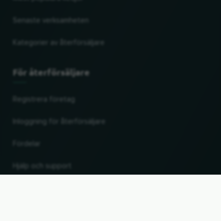
Senaste verksamheten
Kategorier av återförsäljare
För återförsäljare
Registrera företag
Inloggning för återförsäljare
Fördelar
Hjälp och support
UP