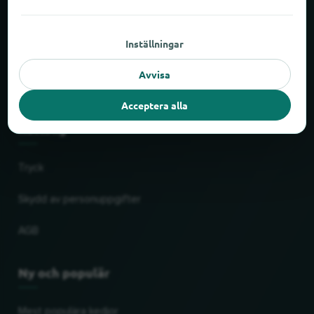
Om locabee
Inställningar
Fakta och siffror
Avvisa
Partner
Acceptera alla
Rättslig
Tryck
Skydd av personuppgifter
AGB
Ny och populär
Mest populära kedjor