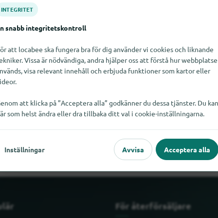
INTEGRITET
n snabb integritetskontroll
ör att locabee ska fungera bra för dig använder vi cookies och liknande
ekniker. Vissa är nödvändiga, andra hjälper oss att förstå hur webbplats
nvänds, visa relevant innehåll och erbjuda funktioner som kartor eller
ideor.
enom att klicka på ”Acceptera alla” godkänner du dessa tjänster. Du ka
är som helst ändra eller dra tillbaka ditt val i cookie-inställningarna.
a Kartong just nu. Om du vet var Kartong finns skulle vi bli glada 
Inställningar
Avvisa
Acceptera alla
ulär
För återförsäljare