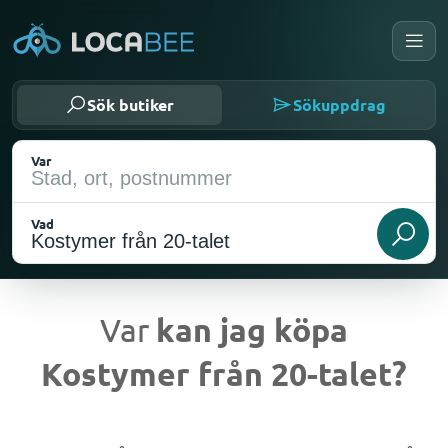
Sök butiker
Sökuppdrag
Var
Vad
Var
kan jag köpa
Kostymer från 20-talet?
Nuvarande plats