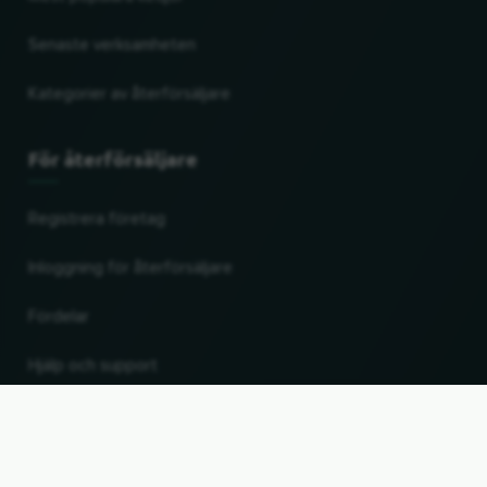
Senaste verksamheten
Kategorier av återförsäljare
För återförsäljare
Registrera företag
Inloggning för återförsäljare
Fördelar
Hjälp och support
UP