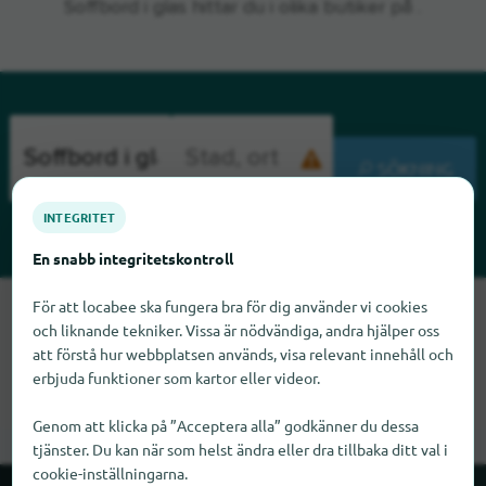
Soffbord i glas hittar du i olika butiker på .
SÖKNING
INTEGRITET
En snabb integritetskontroll
För att locabee ska fungera bra för dig använder vi cookies
Tyvärr kan vi inte hitta Soffbord i glas just nu. Om du vet var
och liknande tekniker. Vissa är nödvändiga, andra hjälper oss
Soffbord i glas finns skulle vi bli glada om du meddelade oss
att förstå hur webbplatsen används, visa relevant innehåll och
det.
erbjuda funktioner som kartor eller videor.
Genom att klicka på ”Acceptera alla” godkänner du dessa
tjänster. Du kan när som helst ändra eller dra tillbaka ditt val i
cookie-inställningarna.