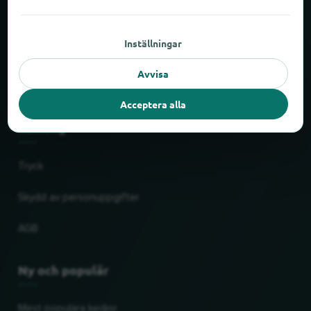
Om locabee
Inställningar
Fakta och siffror
Avvisa
Partner
Acceptera alla
Rättslig
Tryck
Skydd av personuppgifter
AGB
Ny och populär
Mest populära kedjor