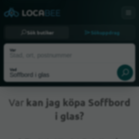
Sök butiker
Sökuppdrag
Var
Vad
Var
kan jag köpa Soffbord
i glas?
Nuvarande plats