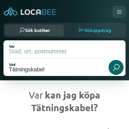
Sök butiker
Sökuppdrag
Var
Vad
Var
kan jag köpa
Tätningskabel?
Nuvarande plats