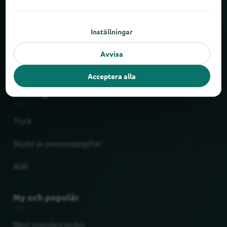
Om locabee
Inställningar
Fakta och siffror
Avvisa
Partner
Acceptera alla
Rättslig
Tryck
Skydd av personuppgifter
AGB
Ny och populär
Mest populära kedjor