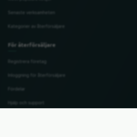
Senaste verksamheten
Kategorier av återförsäljare
För återförsäljare
Registrera företag
Inloggning för återförsäljare
Fördelar
Hjälp och support
UP