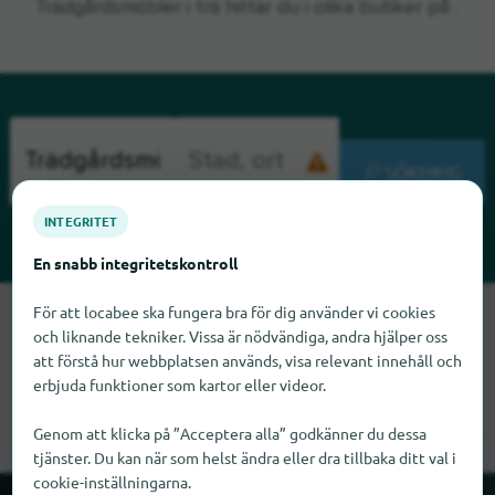
Trädgårdsmöbler i trä hittar du i olika butiker på .
SÖKNING
INTEGRITET
En snabb integritetskontroll
För att locabee ska fungera bra för dig använder vi cookies
Tyvärr kan vi inte hitta Trädgårdsmöbler i trä just nu. Om du
och liknande tekniker. Vissa är nödvändiga, andra hjälper oss
vet var Trädgårdsmöbler i trä finns skulle vi bli glada om du
att förstå hur webbplatsen används, visa relevant innehåll och
meddelade oss det.
erbjuda funktioner som kartor eller videor.
Genom att klicka på ”Acceptera alla” godkänner du dessa
tjänster. Du kan när som helst ändra eller dra tillbaka ditt val i
cookie-inställningarna.