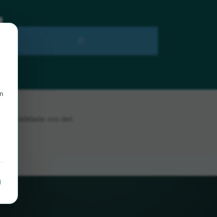
en
m du meddelade oss det.
n