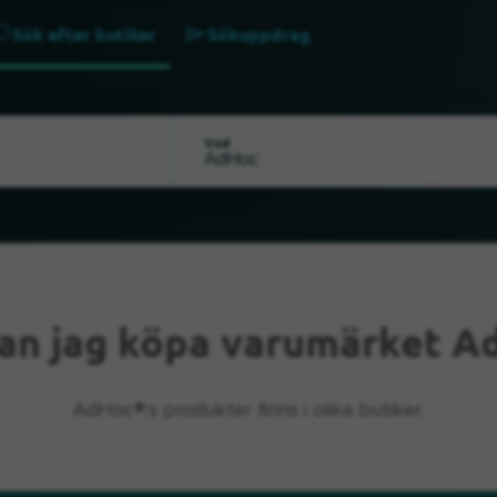
Sök efter butiker
Sökuppdrag
Vad
an jag köpa varumärket A
AdHoc®:s produkter finns i olika butiker.