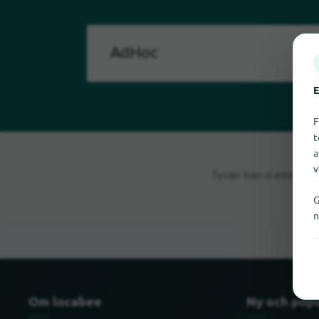
E
F
t
a
v
Tyvärr kan vi inte hit
G
n
Om locabee
Ny och pop