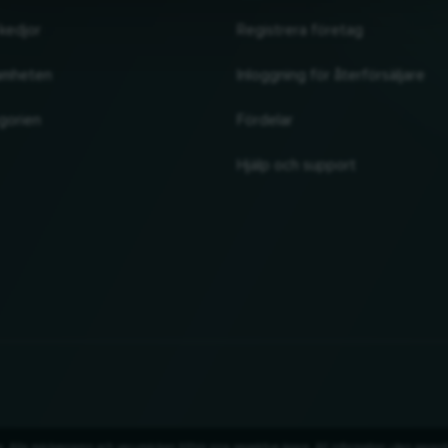
kedjor
Registrera företag
amheten
Inloggning för återförsäljare
gorien
Fördelar
Hjälp och support
. Alla märkesnamn och varumärken tillhör sina respektive ägare. All information utan garant