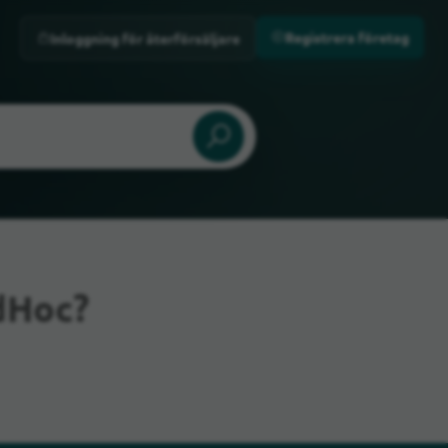
Registrera företag
Inloggning för återförsäljare
dHoc?