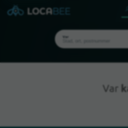
Var
Var
k
Nuvarande plats