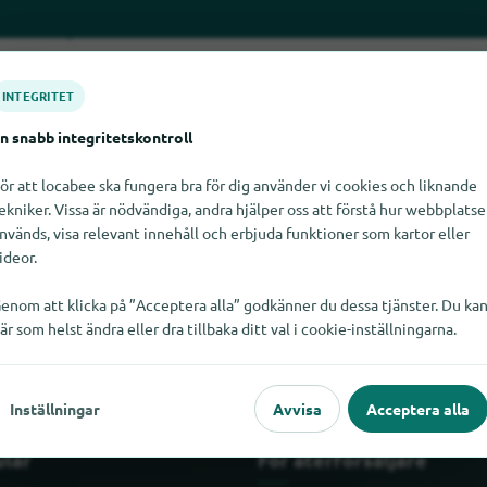
INTEGRITET
n snabb integritetskontroll
ör att locabee ska fungera bra för dig använder vi cookies och liknande
ekniker. Vissa är nödvändiga, andra hjälper oss att förstå hur webbplats
nvänds, visa relevant innehåll och erbjuda funktioner som kartor eller
ideor.
ta AdHoc just nu. Om du vet var AdHoc finns skulle vi bli glada o
enom att klicka på ”Acceptera alla” godkänner du dessa tjänster. Du ka
är som helst ändra eller dra tillbaka ditt val i cookie-inställningarna.
Inställningar
Avvisa
Acceptera alla
ulär
För återförsäljare