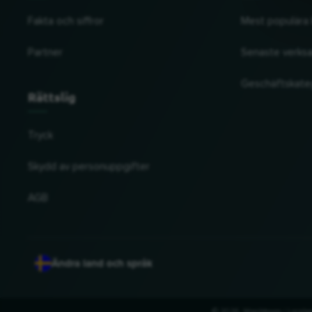
Fakta och siffror
Mest populära 
Partner
Senaste verks
Geschäftskate
Rättslig
Tryck
Skydd av personuppgifter
AGB
Ändra land och språk
© 2026, Wogibtswas / Locabee