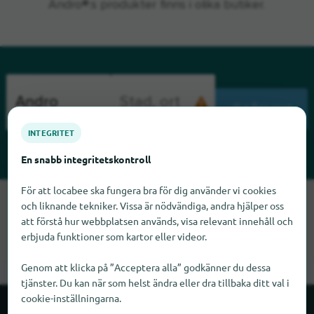
Andro®:s produkter finns i olika butiker.
SÖKNING
INTEGRITET
En snabb integritetskontroll
För att locabee ska fungera bra för dig använder vi cookies
Tyvärr kan vi inte hitta Andro just nu. Om du vet var Andro
och liknande tekniker. Vissa är nödvändiga, andra hjälper oss
finns skulle vi bli glada om du meddelade oss det.
att förstå hur webbplatsen används, visa relevant innehåll och
erbjuda funktioner som kartor eller videor.
Genom att klicka på ”Acceptera alla” godkänner du dessa
tjänster. Du kan när som helst ändra eller dra tillbaka ditt val i
cookie-inställningarna.