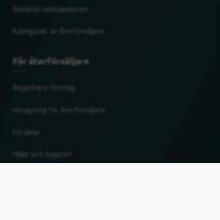
Senaste verksamheten
Kategorier av återförsäljare
För återförsäljare
Registrera företag
Inloggning för återförsäljare
Fördelar
Hjälp och support
UP
Ändra land och språk