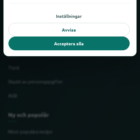
Om locabee
Inställningar
Fakta och siffror
Avvisa
Partner
Acceptera alla
Rättslig
Tryck
Skydd av personuppgifter
AGB
Ny och populär
Mest populära kedjor