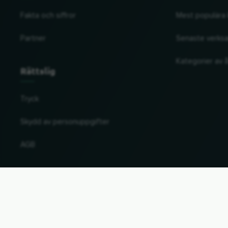
Fakta och siffror
Mest populära 
Partner
Senaste verks
Kategorier av å
Rättslig
Tryck
Skydd av personuppgifter
AGB
Ändra land och språk
© 2026, Wogibtswas / Locabee