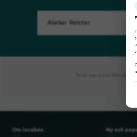
E
F
t
a
v
G
n
Tyvärr kan vi inte hitta Ateli
Om locabee
Ny och pop