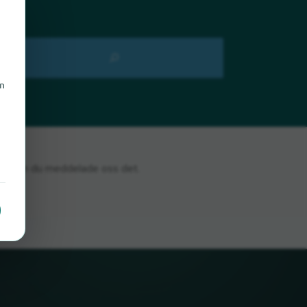
en
n
 glada om du meddelade oss det.