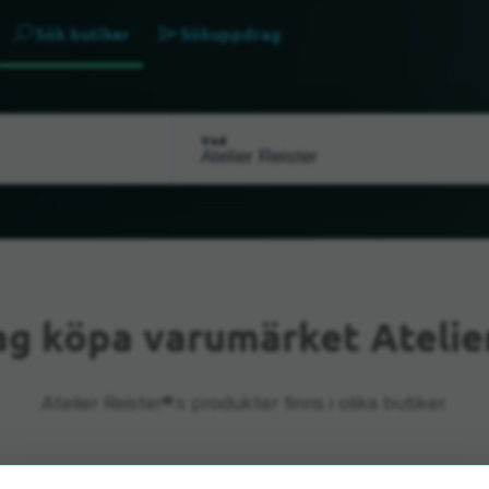
Sök butiker
Sökuppdrag
Vad
ag köpa varumärket Atelier
Atelier Reister®:s produkter finns i olika butiker.