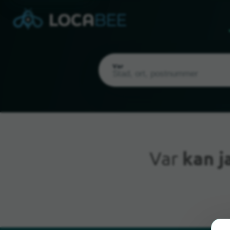
Var
Var
kan j
Nuvarande plats