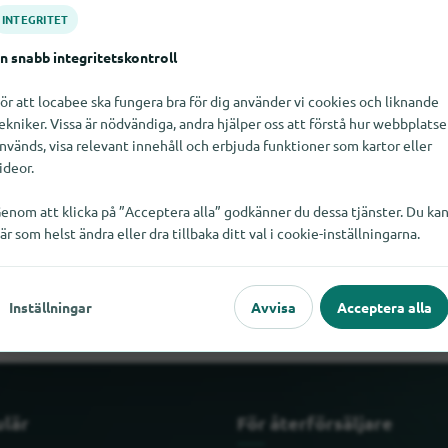
INTEGRITET
n snabb integritetskontroll
ör att locabee ska fungera bra för dig använder vi cookies och liknande
ekniker. Vissa är nödvändiga, andra hjälper oss att förstå hur webbplats
nvänds, visa relevant innehåll och erbjuda funktioner som kartor eller
ideor.
enom att klicka på ”Acceptera alla” godkänner du dessa tjänster. Du ka
är som helst ändra eller dra tillbaka ditt val i cookie-inställningarna.
er Reister just nu. Om du vet var Atelier Reister finns skulle vi bli
Inställningar
Avvisa
Acceptera alla
ulär
För återförsäljare