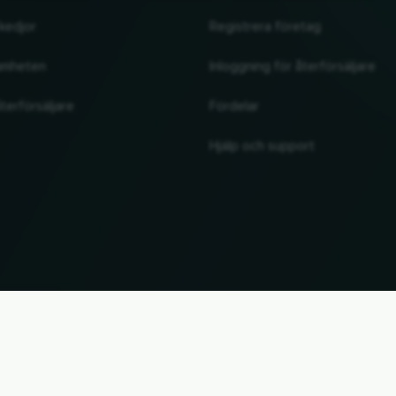
kedjor
Registrera företag
amheten
Inloggning för återförsäljare
terförsäljare
Fördelar
Hjälp och support
UP
. Alla märkesnamn och varumärken tillhör sina respektive ägare. All information utan garant