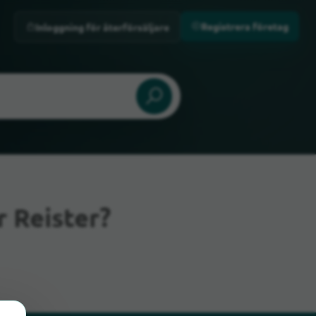
Registrera företag
Inloggning för återförsäljare
 Reister?