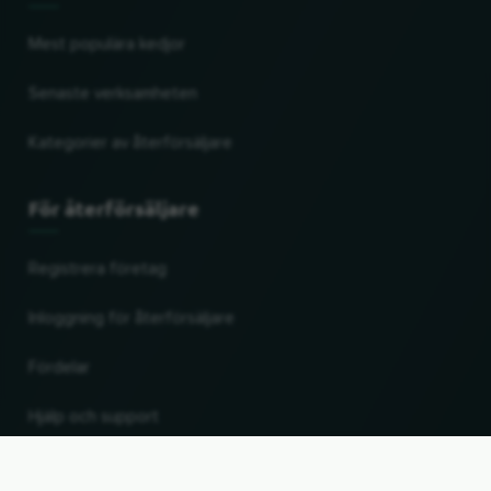
Mest populära kedjor
Senaste verksamheten
Kategorier av återförsäljare
För återförsäljare
Registrera företag
Inloggning för återförsäljare
Fördelar
Hjälp och support