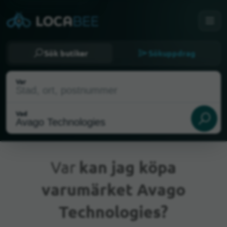
Sök butiker
Sökuppdrag
Var
Vad
Var
kan jag köpa
varumärket Avago
Nuvarande plats
Technologies?