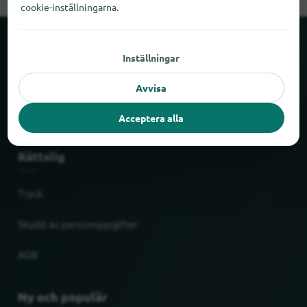
cookie-inställningarna.
Om locabee
Inställningar
Avvisa
Fakta och siffror
Acceptera alla
Partner
Rättslig
Tryck
Skydd av personuppgifter
AGB
Ny och populär