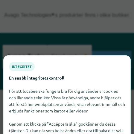
Avago Technologies®:s produkter finns i olika butiker.
SÖKNING
INTEGRITET
En snabb integritetskontroll
För att locabee ska fungera bra för dig använder vi cookies
och liknande tekniker. Vissa är nödvändiga, andra hjälper oss
Tyvärr kan vi inte hitta Avago Technologies just nu. Om du vet
att förstå hur webbplatsen används, visa relevant innehåll och
var Avago Technologies finns skulle vi bli glada om du
erbjuda funktioner som kartor eller videor.
meddelade oss det.
Genom att klicka på ”Acceptera alla” godkänner du dessa
tjänster. Du kan när som helst ändra eller dra tillbaka ditt val i