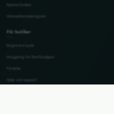
Nyaste butiker
Verksamhetskategorier
För butiker
Registrera butik
Inloggning för återförsäljare
Fördelar
Hjälp och support
UP
Ändra land och språk