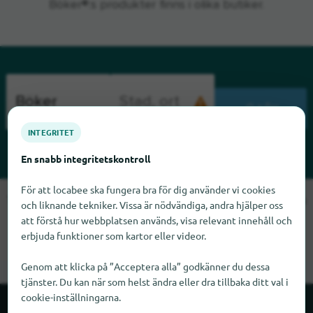
Böker®:s produkter finns i olika butiker.
SÖK
INTEGRITET
En snabb integritetskontroll
För att locabee ska fungera bra för dig använder vi cookies
Tyvärr kan vi inte hitta Böker just nu. Om du vet var Böker finns
och liknande tekniker. Vissa är nödvändiga, andra hjälper oss
skulle vi bli glada om du meddelade oss det.
att förstå hur webbplatsen används, visa relevant innehåll och
erbjuda funktioner som kartor eller videor.
Genom att klicka på ”Acceptera alla” godkänner du dessa
tjänster. Du kan när som helst ändra eller dra tillbaka ditt val i
cookie-inställningarna.