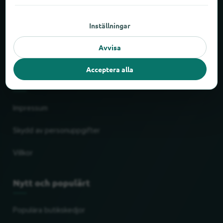
Om locabee
Inställningar
Siffror och fakta
Avvisa
Partner
Acceptera alla
Juridiskt
Impressum
Skydd av personuppgifter
Villkor
Nytt och populärt
Populära butikskedjor