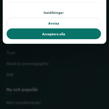
Om locabee
Inställningar
Fakta och siffror
Avvisa
Partner
Acceptera alla
Rättslig
Tryck
Skydd av personuppgifter
AGB
Ny och populär
Mest populära kedjor