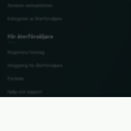
Senaste verksamheten
Kategorier av återförsäljare
För återförsäljare
Registrera företag
Inloggning för återförsäljare
Fördelar
Hjälp och support
UP
Ändra land och språk