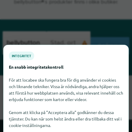
bellybutton®:s produkter finns i olika butiker.
SÖKNING
INTEGRITET
En snabb integritetskontroll
För att locabee ska fungera bra för dig använder vi cookies
Tyvärr kan vi inte hitta bellybutton just nu. Om du vet var
och liknande tekniker. Vissa är nödvändiga, andra hjälper oss
bellybutton finns skulle vi bli glada om du meddelade oss det.
att förstå hur webbplatsen används, visa relevant innehåll och
erbjuda funktioner som kartor eller videor.
Genom att klicka på ”Acceptera alla” godkänner du dessa
tjänster. Du kan när som helst ändra eller dra tillbaka ditt val i
cookie-inställningarna.