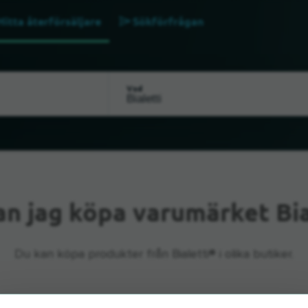
Hitta återförsäljare
Sökförfrågan
Vad
an jag köpa varumärket Bia
Du kan köpa produkter från Bialetti® i olika butiker.