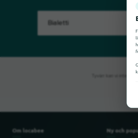
F
l
h
f
G
k
Tyvärr kan vi inte hitt
Om locabee
Ny och pop