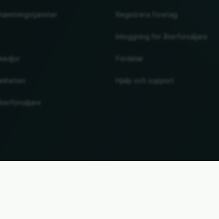
hämtningstjänster
Registrera företag
Inloggning för återförsäljare
kedjor
Fördelar
amheten
Hjälp och support
terförsäljare
UP
. Alla märkesnamn och varumärken tillhör sina respektive ägare. All information utan garant