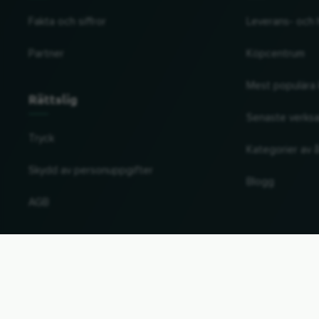
Fakta och siffror
Leverans- och 
Partner
Köpcentrum
Mest populära 
Rättslig
Senaste verks
Tryck
Kategorier av å
Skydd av personuppgifter
Blogg
AGB
Ändra land och språk
© 2026, Wogibtswas / Locabee