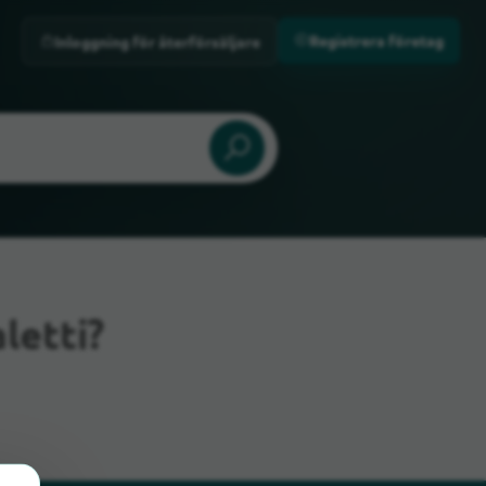
Registrera företag
Inloggning för återförsäljare
letti?