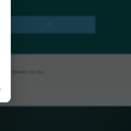
å
om du meddelade oss det.