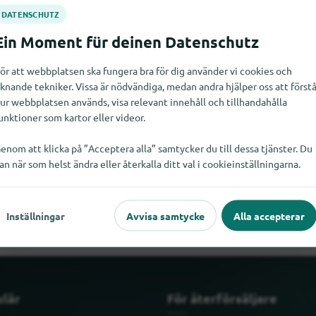
ör att webbplatsen ska fungera bra för dig använder vi cookies och
iknande tekniker. Vissa är nödvändiga, medan andra hjälper oss att först
ur webbplatsen används, visa relevant innehåll och tillhandahålla
unktioner som kartor eller videor.
enom att klicka på ”Acceptera alla” samtycker du till dessa tjänster. Du
an när som helst ändra eller återkalla ditt val i cookieinställningarna.
a Bialetti just nu. Om du vet var Bialetti finns skulle vi bli glada 
Inställningar
Avvisa samtycke
Alla accepterar
ulär
För återförsäljare