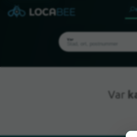
Var
Var
k
Nuvarande plats