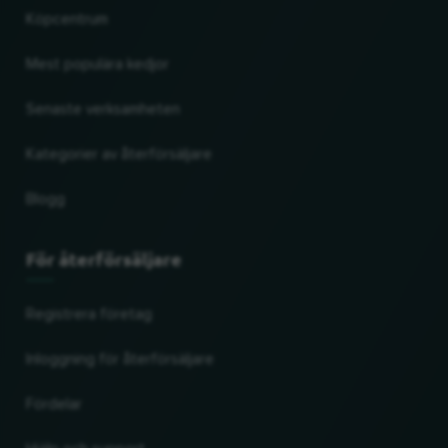
Köpcentrum
Mest populära kedjor
Senaste verksamheten
Kategorier av återförsäljare
Blogg
För återförsäljare
Registrera företag
Inloggning för återförsäljare
Fördelar