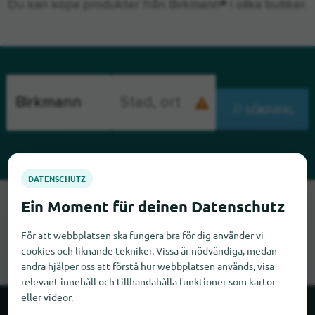
Du kan köpa produkter från Birkmann® i olika butiker.
SÖKNING
Tyvärr kan vi inte hitta Birkmann just nu. Om du vet var
Birkmann finns skulle vi bli glada om du meddelade oss det.
För att webbplatsen ska fungera bra för dig använder vi
cookies och liknande tekniker. Vissa är nödvändiga, medan
andra hjälper oss att förstå hur webbplatsen används, visa
relevant innehåll och tillhandahålla funktioner som kartor
eller videor.