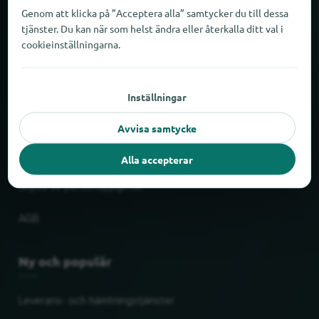
Om locabee
Genom att klicka på ”Acceptera alla” samtycker du till dessa
tjänster. Du kan när som helst ändra eller återkalla ditt val i
cookieinställningarna.
Fakta och siffror
Partner
Inställningar
Rättslig
Avvisa samtycke
Tryck
Alla accepterar
Skydd av personuppgifter
AGB
Ny och populär
Leverans- och hämtningstjänster