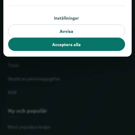
Om locabee
Inställningar
Fakta och siffror
Avvisa
Partner
Acceptera alla
Rättslig
Tryck
Skydd av personuppgifter
AGB
Ny och populär
Mest populära kedjor