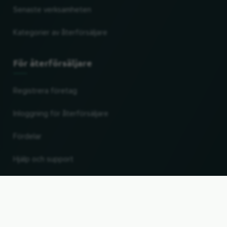
Senaste verksamheten
Kategorier av återförsäljare
För återförsäljare
Registrera företag
Inloggning för återförsäljare
Fördelar
Hjälp och support
UP
Ändra land och språk