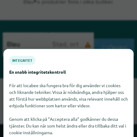
Blau®:s produkter finns i olika butiker.
SÖKNING
INTEGRITET
En snabb integritetskontroll
För att locabee ska fungera bra för dig använder vi cookies
Tyvärr kan vi inte hitta Blau just nu. Om du vet var Blau finns
och liknande tekniker. Vissa är nödvändiga, andra hjälper oss
skulle vi bli glada om du meddelade oss det.
att förstå hur webbplatsen används, visa relevant innehåll och
erbjuda funktioner som kartor eller videor.
Genom att klicka på ”Acceptera alla” godkänner du dessa
tjänster. Du kan när som helst ändra eller dra tillbaka ditt val i
cookie-inställningarna.