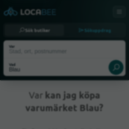
Sök butiker
Sökuppdrag
Var
Vad
Var
kan jag köpa
varumärket Blau?
Nuvarande plats