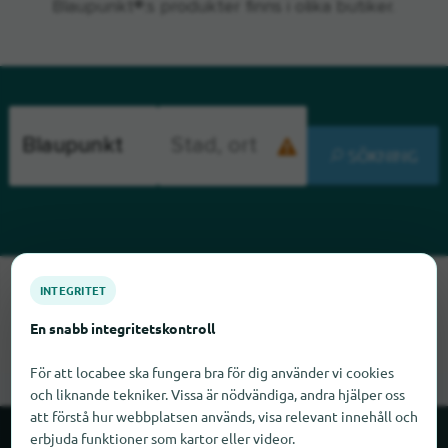
Blaupunkt®:s produkter finns i olika butiker.
SÖKNING
Tyvärr kan vi inte hitta Blaupunkt just nu. Om du vet var
INTEGRITET
Blaupunkt finns skulle vi bli glada om du meddelade oss det.
En snabb integritetskontroll
För att locabee ska fungera bra för dig använder vi cookies
och liknande tekniker. Vissa är nödvändiga, andra hjälper oss
att förstå hur webbplatsen används, visa relevant innehåll och
erbjuda funktioner som kartor eller videor.