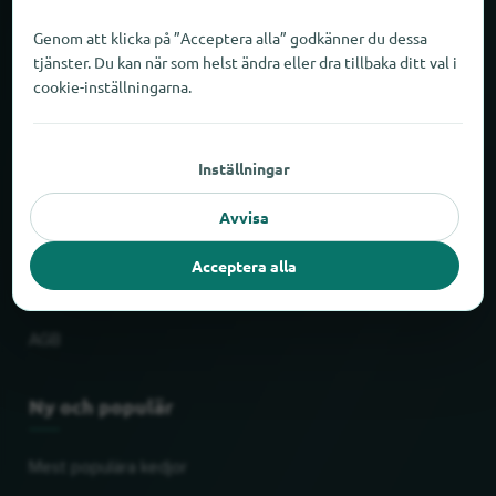
Om locabee
Genom att klicka på ”Acceptera alla” godkänner du dessa
tjänster. Du kan när som helst ändra eller dra tillbaka ditt val i
Fakta och siffror
cookie-inställningarna.
Partner
Inställningar
Rättslig
Avvisa
Tryck
Acceptera alla
Skydd av personuppgifter
AGB
Ny och populär
Mest populära kedjor