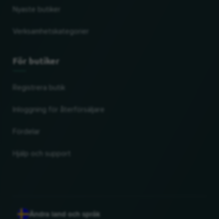
Nyaste butiker
Verksamhetskategorier
För butiker
Registrera butik
Inloggning för återförsäljare
Fördelar
Hjälp och support
Ändra land och språk