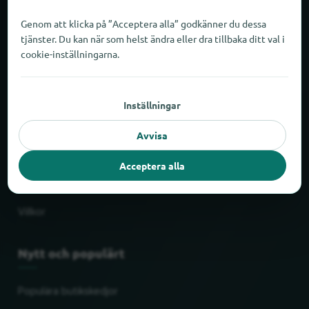
Om locabee
Genom att klicka på ”Acceptera alla” godkänner du dessa
tjänster. Du kan när som helst ändra eller dra tillbaka ditt val i
Siffror och fakta
cookie-inställningarna.
Partner
Inställningar
Juridiskt
Avvisa
Impressum
Acceptera alla
Skydd av personuppgifter
Villkor
Nytt och populärt
Populära butikskedjor