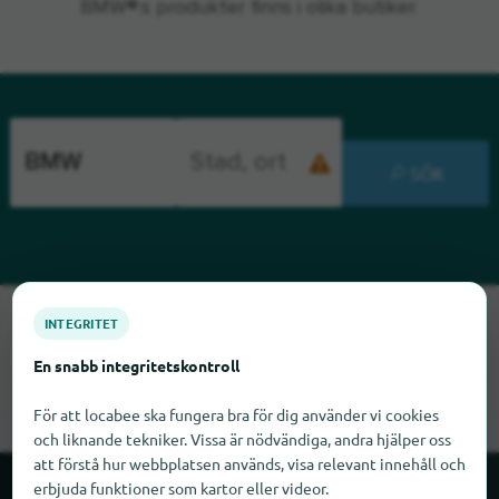
BMW®:s produkter finns i olika butiker.
SÖK
Tyvärr kan vi inte hitta BMW just nu. Om du vet var BMW finns
INTEGRITET
skulle vi bli glada om du meddelade oss det.
En snabb integritetskontroll
För att locabee ska fungera bra för dig använder vi cookies
och liknande tekniker. Vissa är nödvändiga, andra hjälper oss
att förstå hur webbplatsen används, visa relevant innehåll och
erbjuda funktioner som kartor eller videor.