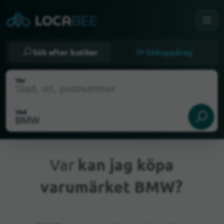
Sök efter butiker
Sökuppdrag
Var
Vad
Var
kan jag köpa
varumärket BMW?
Nuvarande plats