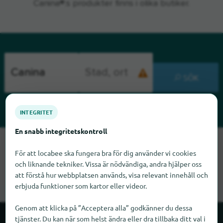
Canina®:s produkter finns i olika butiker.
SÖK
INTEGRITET
En snabb integritetskontroll
Tyvärr kan vi inte hitta Canina just nu. Om du vet var Canina
För att locabee ska fungera bra för dig använder vi cookies
finns skulle vi bli glada om du meddelade oss det.
och liknande tekniker. Vissa är nödvändiga, andra hjälper oss
att förstå hur webbplatsen används, visa relevant innehåll och
erbjuda funktioner som kartor eller videor.
Genom att klicka på ”Acceptera alla” godkänner du dessa
tjänster. Du kan när som helst ändra eller dra tillbaka ditt val i