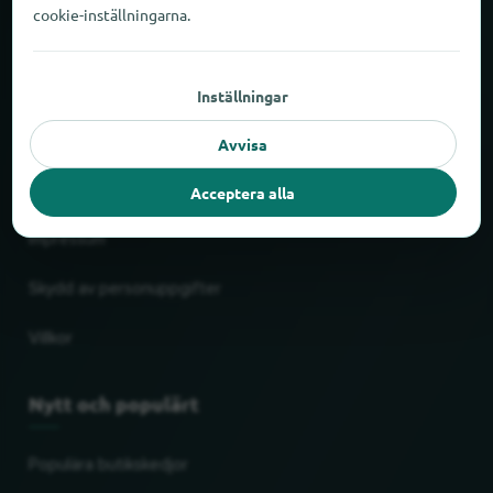
Om locabee
cookie-inställningarna.
Siffror och fakta
Inställningar
Partner
Avvisa
Juridiskt
Acceptera alla
Impressum
Skydd av personuppgifter
Villkor
Nytt och populärt
Populära butikskedjor