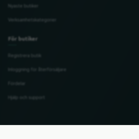
Nyaste butiker
Verksamhetskategorier
För butiker
Registrera butik
Inloggning för återförsäljare
Fördelar
Hjälp och support
Ändra land och språk