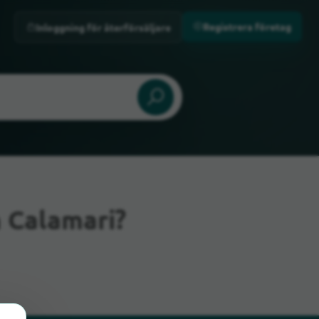
Registrera företag
Inloggning för återförsäljare
 Calamari?