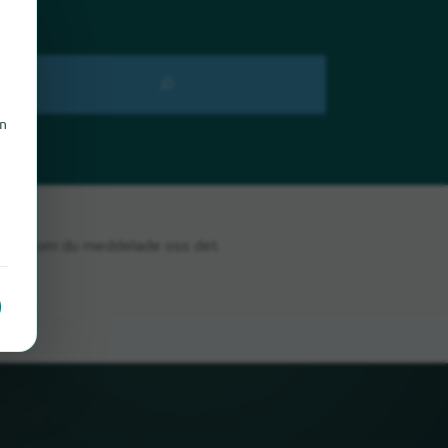
en
n
li glada om du meddelade oss det.