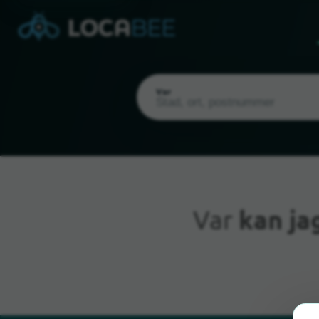
Var
Var
kan ja
Nuvarande plats