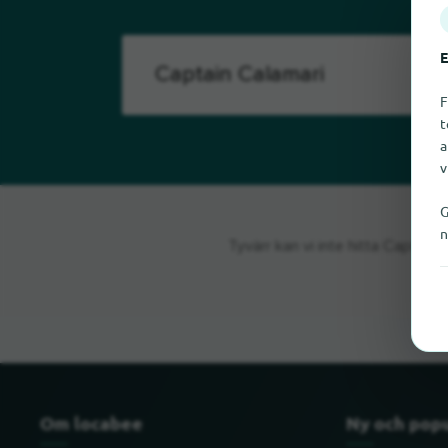
E
F
t
a
v
G
n
Tyvärr kan vi inte hitta Captain
Om locabee
Ny och pop