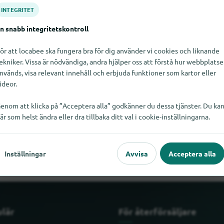
INTEGRITET
n snabb integritetskontroll
ör att locabee ska fungera bra för dig använder vi cookies och liknande
ekniker. Vissa är nödvändiga, andra hjälper oss att förstå hur webbplats
nvänds, visa relevant innehåll och erbjuda funktioner som kartor eller
ideor.
enom att klicka på ”Acceptera alla” godkänner du dessa tjänster. Du ka
är som helst ändra eller dra tillbaka ditt val i cookie-inställningarna.
 Calamari just nu. Om du vet var Captain Calamari finns skulle vi b
Inställningar
Avvisa
Acceptera alla
ulär
För återförsäljare