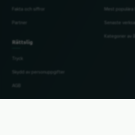
Fakta och siffror
Mest populära 
Partner
Senaste verks
Kategorier av å
Rättslig
Tryck
Skydd av personuppgifter
AGB
Ändra land och språk
© 2026, Wogibtswas / Locabee