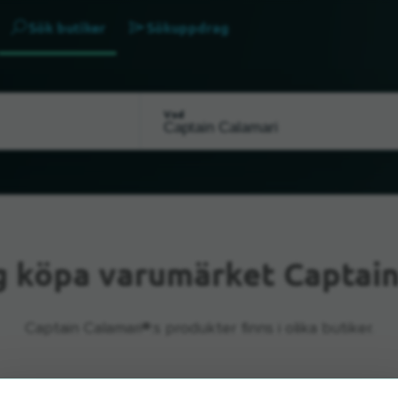
Sök butiker
Sökuppdrag
Vad
g köpa varumärket Captain
Captain Calamari®:s produkter finns i olika butiker.