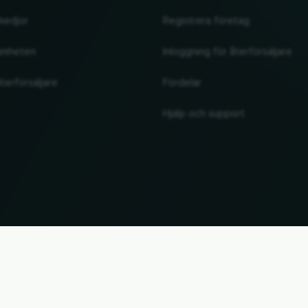
kedjor
Registrera företag
amheten
Inloggning för återförsäljare
terförsäljare
Fördelar
Hjälp och support
UP
. Alla märkesnamn och varumärken tillhör sina respektive ägare. All information utan garant