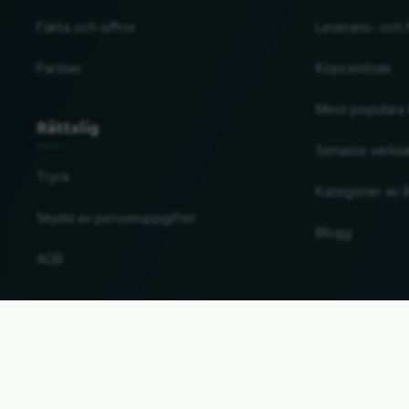
Fakta och siffror
Leverans- och 
Partner
Köpcentrum
Mest populära 
Rättslig
Senaste verks
Tryck
Kategorier av å
Skydd av personuppgifter
Blogg
AGB
Ändra land och språk
© 2026, Wogibtswas / Locabee