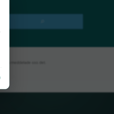
å
da om du meddelade oss det.