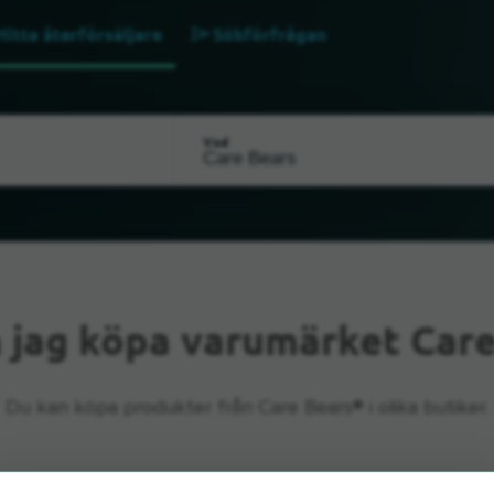
Hitta återförsäljare
Sökförfrågan
Vad
 jag köpa varumärket Care
Du kan köpa produkter från Care Bears® i olika butiker.