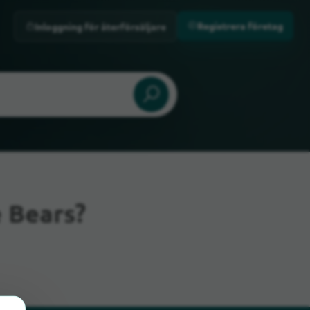
Registrera företag
Inloggning för återförsäljare
 Bears?