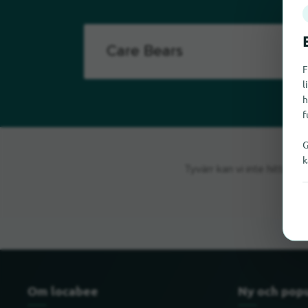
F
l
h
f
G
k
Tyvärr kan vi inte hitta C
Om locabee
Ny och pop