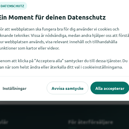
ör att webbplatsen ska fungera bra för dig använder vi cookies och
iknande tekniker. Vissa är nödvändiga, medan andra hjälper oss att först
ur webbplatsen används, visa relevant innehåll och tillhandahålla
unktioner som kartor eller videor.
enom att klicka på ”Acceptera alla” samtycker du till dessa tjänster. Du
an när som helst ändra eller återkalla ditt val i cookieinställningarna.
are Bears just nu. Om du vet var Care Bears finns skulle vi bli gla
Inställningar
Avvisa samtycke
Alla accepterar
ulär
För återförsäljare