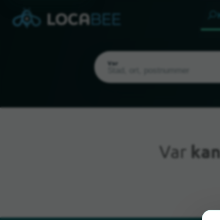
Var
Var
kan
Nuvarande plats