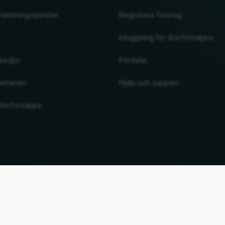
hämtningstjänster
Registrera företag
Inloggning för återförsäljare
kedjor
Fördelar
amheten
Hjälp och support
terförsäljare
UP
. Alla märkesnamn och varumärken tillhör sina respektive ägare. All information utan garant