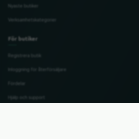
Nyaste butiker
Verksamhetskategorier
För butiker
Registrera butik
Inloggning för återförsäljare
Fördelar
Hjälp och support
UP
Ändra land och språk