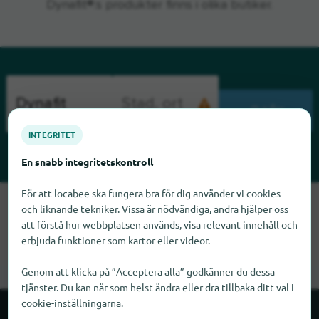
Dynafit®:s produkter finns i olika butiker.
SÖK
INTEGRITET
En snabb integritetskontroll
För att locabee ska fungera bra för dig använder vi cookies
Tyvärr kan vi inte hitta Dynafit just nu. Om du vet var Dynafit
och liknande tekniker. Vissa är nödvändiga, andra hjälper oss
finns skulle vi bli glada om du meddelade oss det.
att förstå hur webbplatsen används, visa relevant innehåll och
erbjuda funktioner som kartor eller videor.
Genom att klicka på ”Acceptera alla” godkänner du dessa
tjänster. Du kan när som helst ändra eller dra tillbaka ditt val i
cookie-inställningarna.