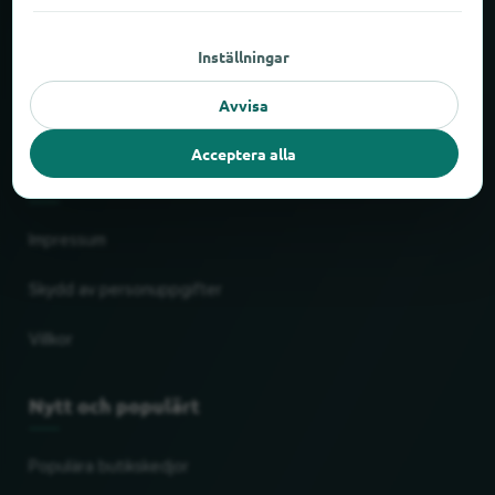
Om locabee
Inställningar
Siffror och fakta
Avvisa
Partner
Acceptera alla
Juridiskt
Impressum
Skydd av personuppgifter
Villkor
Nytt och populärt
Populära butikskedjor