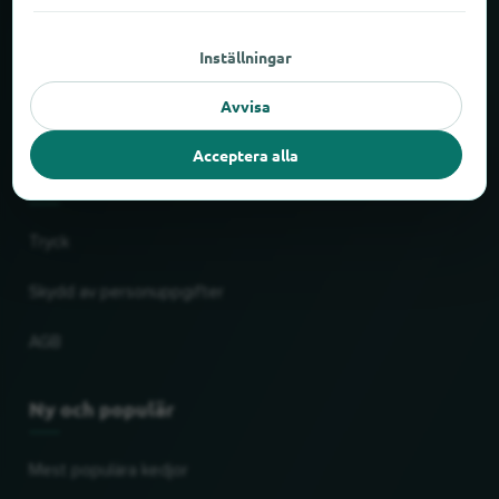
Om locabee
Inställningar
Fakta och siffror
Avvisa
Partner
Acceptera alla
Rättslig
Tryck
Skydd av personuppgifter
AGB
Ny och populär
Mest populära kedjor