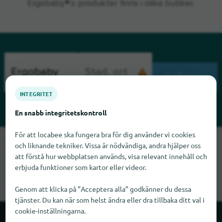
Ergobaby®:s produkter finns i olika butiker.
SÖKNING
INTEGRITET
En snabb integritetskontroll
För att locabee ska fungera bra för dig använder vi cookies
Tyvärr kan vi inte hitta Ergobaby just nu. Om du vet var
och liknande tekniker. Vissa är nödvändiga, andra hjälper oss
Ergobaby finns skulle vi bli glada om du meddelade oss det.
att förstå hur webbplatsen används, visa relevant innehåll och
erbjuda funktioner som kartor eller videor.
Genom att klicka på ”Acceptera alla” godkänner du dessa
tjänster. Du kan när som helst ändra eller dra tillbaka ditt val i
cookie-inställningarna.