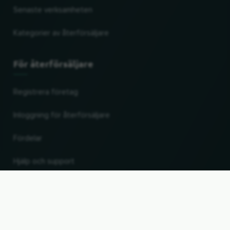
Senaste verksamheten
Kategorier av återförsäljare
För återförsäljare
Registrera företag
Inloggning för återförsäljare
Fördelar
Hjälp och support
UP
Ändra land och språk