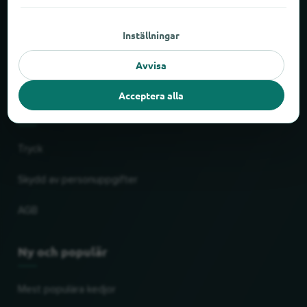
Om locabee
Inställningar
Fakta och siffror
Avvisa
Partner
Acceptera alla
Rättslig
Tryck
Skydd av personuppgifter
AGB
Ny och populär
Mest populära kedjor