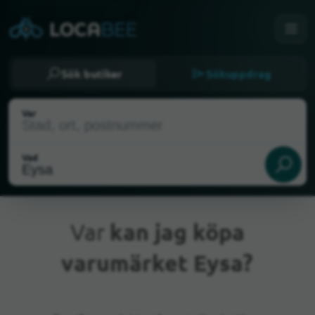
Sök butiker
Sökuppdrag
Var
Vad
Var
kan jag köpa
varumärket Eysa?
Nuvarande plats