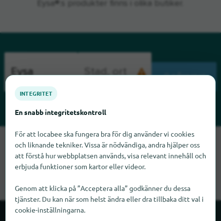
Eysa®:s produkter finns i olika butiker.
SÖKNING
INTEGRITET
En snabb integritetskontroll
För att locabee ska fungera bra för dig använder vi cookies
Tyvärr kan vi inte hitta Eysa just nu. Om du vet var Eysa finns
och liknande tekniker. Vissa är nödvändiga, andra hjälper oss
skulle vi bli glada om du meddelade oss det.
att förstå hur webbplatsen används, visa relevant innehåll och
erbjuda funktioner som kartor eller videor.
Genom att klicka på ”Acceptera alla” godkänner du dessa
tjänster. Du kan när som helst ändra eller dra tillbaka ditt val i
cookie-inställningarna.