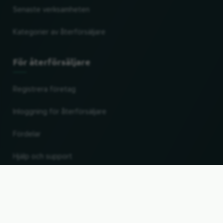
Senaste verksamheten
Kategorier av återförsäljare
För återförsäljare
Registrera företag
Inloggning för återförsäljare
Fördelar
Hjälp och support
UP
Ändra land och språk