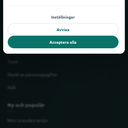
Om locabee
Inställningar
Fakta och siffror
Avvisa
Partner
Acceptera alla
Rättslig
Tryck
Skydd av personuppgifter
AGB
Ny och populär
Mest populära kedjor