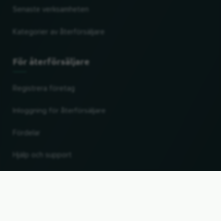
Senaste verksamheten
Kategorier av återförsäljare
För återförsäljare
Registrera företag
Inloggning för återförsäljare
Fördelar
Hjälp och support
UP
Ändra land och språk