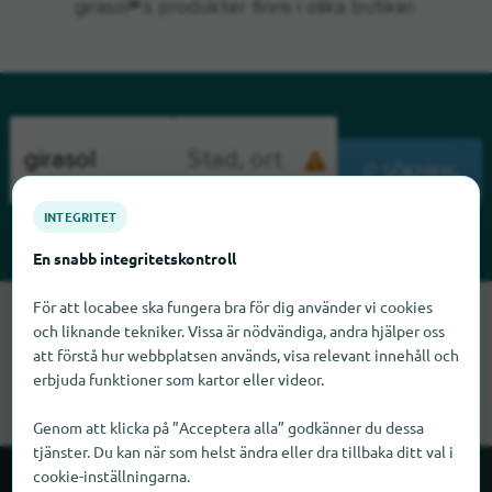
girasol®:s produkter finns i olika butiker.
SÖKNING
INTEGRITET
En snabb integritetskontroll
För att locabee ska fungera bra för dig använder vi cookies
Tyvärr kan vi inte hitta girasol just nu. Om du vet var girasol
och liknande tekniker. Vissa är nödvändiga, andra hjälper oss
finns skulle vi bli glada om du meddelade oss det.
att förstå hur webbplatsen används, visa relevant innehåll och
erbjuda funktioner som kartor eller videor.
Genom att klicka på ”Acceptera alla” godkänner du dessa
tjänster. Du kan när som helst ändra eller dra tillbaka ditt val i
cookie-inställningarna.