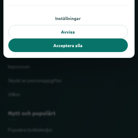
Om locabee
Inställningar
Siffror och fakta
Avvisa
Partner
Acceptera alla
Juridiskt
Impressum
Skydd av personuppgifter
Villkor
Nytt och populärt
Populära butikskedjor