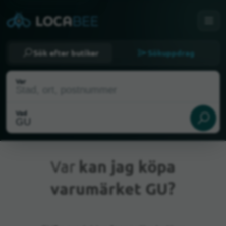
Sök efter butiker
Sökuppdrag
Var
Vad
Var
kan jag köpa
varumärket GU?
Nuvarande plats