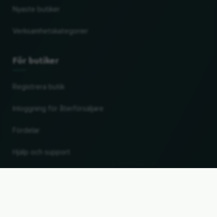
Nyaste butiker
Verksamhetskategorier
För butiker
Registrera butik
Inloggning för återförsäljare
Fördelar
Hjälp och support
UP
Ändra land och språk