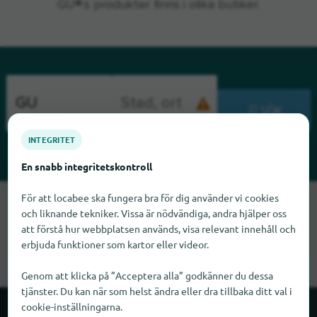
GU®:s produkter finns i olika butiker.
SÖK
INTEGRITET
En snabb integritetskontroll
För att locabee ska fungera bra för dig använder vi cookies
Tyvärr kan vi inte hitta GU just nu. Om du vet var GU finns
och liknande tekniker. Vissa är nödvändiga, andra hjälper oss
skulle vi bli glada om du meddelade oss det.
att förstå hur webbplatsen används, visa relevant innehåll och
erbjuda funktioner som kartor eller videor.
Genom att klicka på ”Acceptera alla” godkänner du dessa
tjänster. Du kan när som helst ändra eller dra tillbaka ditt val i
cookie-inställningarna.