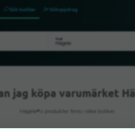
Sök butiker
Sökuppdrag
Vad
an jag köpa varumärket H
Hägele®:s produkter finns i olika butiker.