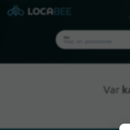
Var
Var
k
Nuvarande plats