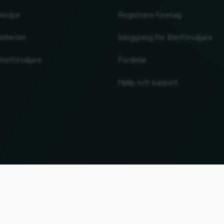
kedjor
Registrera företag
amheten
Inloggning för återförsäljare
terförsäljare
Fördelar
Hjälp och support
UP
. Alla märkesnamn och varumärken tillhör sina respektive ägare. All information utan garant