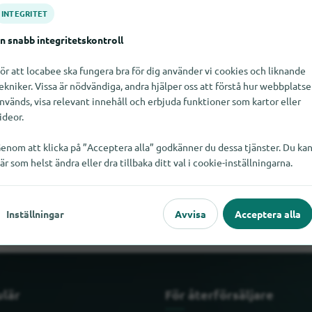
INTEGRITET
n snabb integritetskontroll
ör att locabee ska fungera bra för dig använder vi cookies och liknande
ekniker. Vissa är nödvändiga, andra hjälper oss att förstå hur webbplats
nvänds, visa relevant innehåll och erbjuda funktioner som kartor eller
ideor.
enom att klicka på ”Acceptera alla” godkänner du dessa tjänster. Du ka
är som helst ändra eller dra tillbaka ditt val i cookie-inställningarna.
ta Hägele just nu. Om du vet var Hägele finns skulle vi bli glada o
Inställningar
Avvisa
Acceptera alla
ulär
För återförsäljare