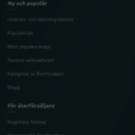
Ny och populär
Leverans- och hämtningstjänster
Köpcentrum
Mest populära kedjor
Senaste verksamheten
Kategorier av återförsäljare
Blogg
För återförsäljare
Registrera företag