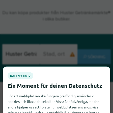
Du kan köpa produkter från Huster Getränkemärkte®
i olika butiker.
SÖKNING
Tyvärr kan vi inte hitta Huster Getränkemärkte just nu. Om du
vet var Huster Getränkemärkte finns skulle vi bli glada om du
För att webbplatsen ska fungera bra för dig använder vi
cookies och liknande tekniker. Vissa är nödvändiga, medan
meddelade oss det.
andra hjälper oss att förstå hur webbplatsen används, visa
relevant innehåll och tillhandahålla funktioner som kartor