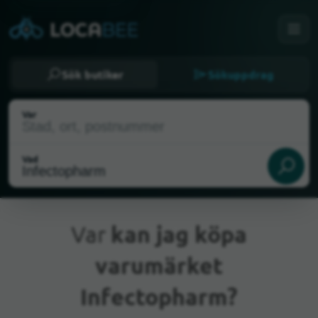
Sök butiker
Sökuppdrag
Var
Vad
Var
kan jag köpa
varumärket
Nuvarande plats
Infectopharm?