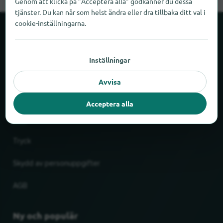
Genom att klicka på ”Acceptera alla” godkänner du dessa
tjänster. Du kan när som helst ändra eller dra tillbaka ditt val i
cookie-inställningarna.
Om locabee
Inställningar
Fakta och siffror
Avvisa
Partner
Acceptera alla
Rättslig
Tryck
Skydd av personuppgifter
AGB
Ny och populär