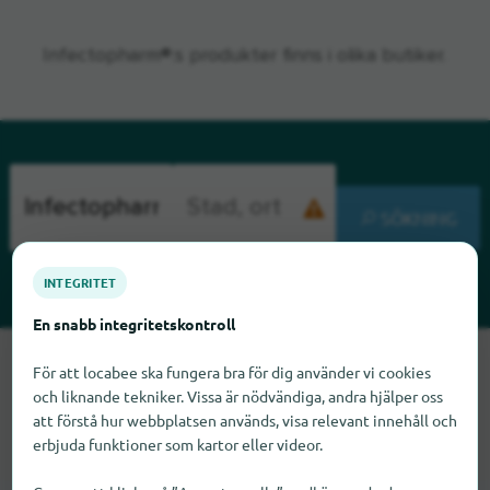
Infectopharm®:s produkter finns i olika butiker.
SÖKNING
INTEGRITET
En snabb integritetskontroll
Tyvärr kan vi inte hitta Infectopharm just nu. Om du vet var
För att locabee ska fungera bra för dig använder vi cookies
Infectopharm finns skulle vi bli glada om du meddelade oss
och liknande tekniker. Vissa är nödvändiga, andra hjälper oss
det.
att förstå hur webbplatsen används, visa relevant innehåll och
erbjuda funktioner som kartor eller videor.