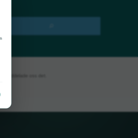
en
n
m du meddelade oss det.