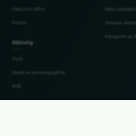
Fakta och siffror
Mest populära 
Partner
Senaste verks
Kategorier av å
Rättslig
Tryck
Skydd av personuppgifter
AGB
Ändra land och språk
© 2026, Wogibtswas / Locabee