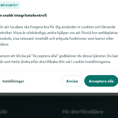
INTEGRITET
n snabb integritetskontroll
ör att locabee ska fungera bra för dig använder vi cookies och liknande
ekniker. Vissa är nödvändiga, andra hjälper oss att förstå hur webbplats
nvänds, visa relevant innehåll och erbjuda funktioner som kartor eller
ideor.
enom att klicka på ”Acceptera alla” godkänner du dessa tjänster. Du ka
är som helst ändra eller dra tillbaka ditt val i cookie-inställningarna.
ta Josera just nu. Om du vet var Josera finns skulle vi bli glada o
Inställningar
Avvisa
Acceptera alla
ulär
För återförsäljare