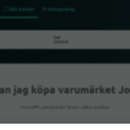
Sök butiker
Sökuppdrag
Vad
an jag köpa varumärket Jo
Josera®:s produkter finns i olika butiker.