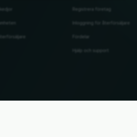
kedjor
Registrera företag
amheten
Inloggning för återförsäljare
terförsäljare
Fördelar
Hjälp och support
UP
. Alla märkesnamn och varumärken tillhör sina respektive ägare. All information utan garant