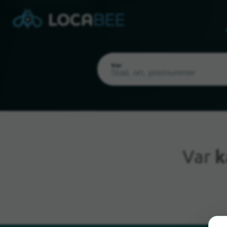
Var
Var
k
Nuvarande plats