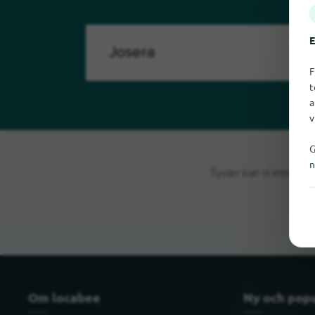
E
F
t
a
v
G
n
Tyvärr kan vi inte hit
Om locabee
Ny och pop