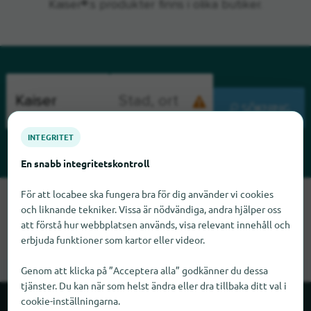
Kaiser®:s produkter finns i olika butiker.
SÖKNING
INTEGRITET
En snabb integritetskontroll
För att locabee ska fungera bra för dig använder vi cookies
Tyvärr kan vi inte hitta Kaiser just nu. Om du vet var Kaiser
och liknande tekniker. Vissa är nödvändiga, andra hjälper oss
finns skulle vi bli glada om du meddelade oss det.
att förstå hur webbplatsen används, visa relevant innehåll och
erbjuda funktioner som kartor eller videor.
Genom att klicka på ”Acceptera alla” godkänner du dessa
tjänster. Du kan när som helst ändra eller dra tillbaka ditt val i
cookie-inställningarna.