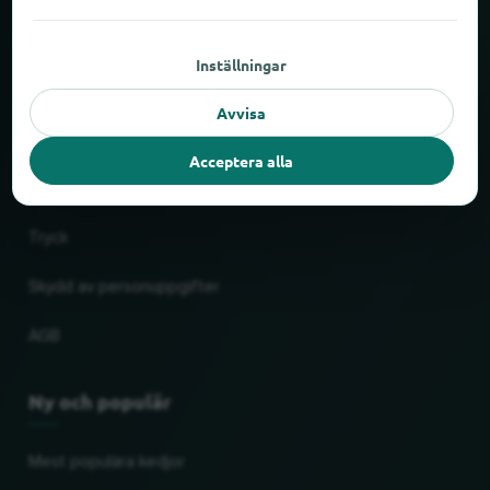
Om locabee
Inställningar
Fakta och siffror
Avvisa
Partner
Acceptera alla
Rättslig
Tryck
Skydd av personuppgifter
AGB
Ny och populär
Mest populära kedjor