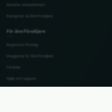
Senaste verksamheten
Kategorier av återförsäljare
För återförsäljare
Registrera företag
Inloggning för återförsäljare
Fördelar
Hjälp och support
UP
Ändra land och språk