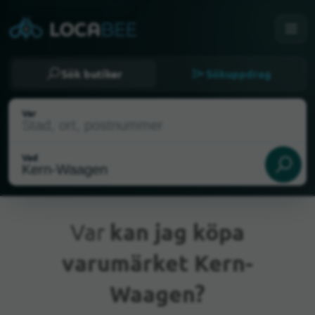
Sök butiker
Sökuppdrag
Var
Vad
Var
kan jag köpa
varumärket Kern-
Nuvarande plats
Waagen?