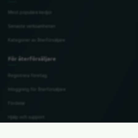
Mest populära kedjor
Senaste verksamheten
Kategorier av återförsäljare
För återförsäljare
Registrera företag
Inloggning för återförsäljare
Fördelar
Hjälp och support