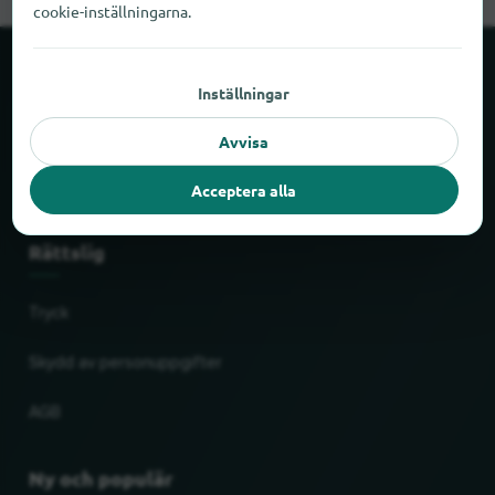
cookie-inställningarna.
Om locabee
Inställningar
Avvisa
Fakta och siffror
Acceptera alla
Partner
Rättslig
Tryck
Skydd av personuppgifter
AGB
Ny och populär