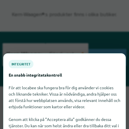
Kern-Waagen®:s produkter finns i olika butiker.
SÖKNING
INTEGRITET
En snabb integritetskontroll
För att locabee ska fungera bra för dig använder vi cookies
och liknande tekniker. Vissa är nödvändiga, andra hjälper oss
Tyvärr kan vi inte hitta Kern-Waagen just nu. Om du vet var
att förstå hur webbplatsen används, visa relevant innehåll och
Kern-Waagen finns skulle vi bli glada om du meddelade oss
erbjuda funktioner som kartor eller videor.
det.
Genom att klicka på ”Acceptera alla” godkänner du dessa
tjänster. Du kan när som helst ändra eller dra tillbaka ditt val i