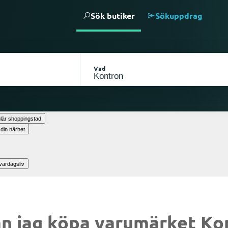
Sök butiker
Sökuppdrag
Vad
lär shoppingstad
 din närhet
vardagsliv
n jag köpa varumärket Ko