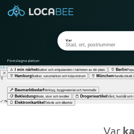
Var
Föreslagna platser
Gå till innehållet
I min närhet
Berlin
Butiker och erbjudanden i närheten av din plats
Popu
Hamburg
München
Butiker, varumärken och köpcentrum
Handla lokalt i
Föreslagna sökningar
Baumarktbedarf
Verktyg, byggmaterial och hemmafix
Bekleidung
Drogerieartikel
Mode, skor och textilier
Vård, hushåll och 
Nuvarande plats
Elektronikartikel
Teknik och tillbehör
Var
ka