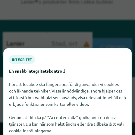
Lanier®:s produkter finns i olika butiker.
SÖKNING
INTEGRITET
En snabb integritetskontroll
För att locabee ska fungera bra för dig använder vi cookies
Tyvärr kan vi inte hitta Lanier just nu. Om du vet var Lanier
och liknande tekniker. Vissa är nödvändiga, andra hjälper oss
finns skulle vi bli glada om du meddelade oss det.
att förstå hur webbplatsen används, visa relevant innehåll och
erbjuda funktioner som kartor eller videor.
Genom att klicka på ”Acceptera alla” godkänner du dessa
tjänster. Du kan när som helst ändra eller dra tillbaka ditt val i
cookie-inställningarna.