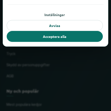
Om locabee
Inställningar
Fakta och siffror
Avvisa
Partner
Acceptera alla
Rättslig
Tryck
Skydd av personuppgifter
AGB
Ny och populär
Mest populära kedjor