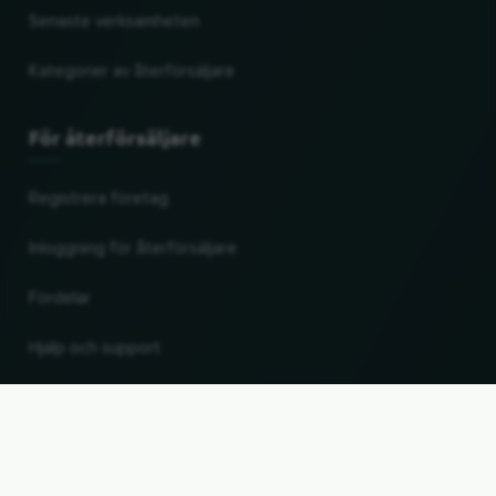
Senaste verksamheten
Kategorier av återförsäljare
För återförsäljare
Registrera företag
Inloggning för återförsäljare
Fördelar
Hjälp och support
UP
Ändra land och språk