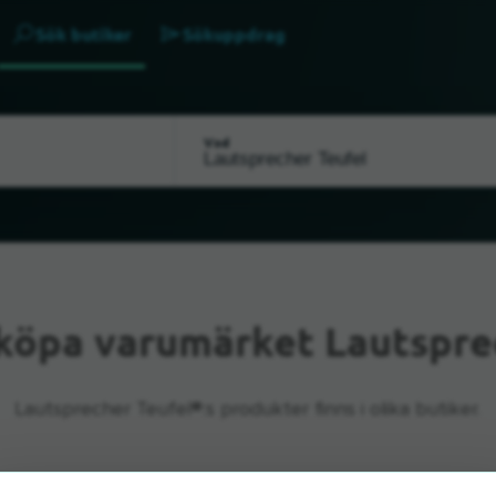
Sök butiker
Sökuppdrag
Vad
 köpa varumärket Lautspre
Lautsprecher Teufel®:s produkter finns i olika butiker.