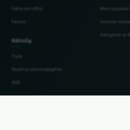
Fakta och siffror
Mest populära 
Partner
Senaste verks
Kategorier av å
Rättslig
Tryck
Skydd av personuppgifter
AGB
Ändra land och språk
© 2026, Wogibtswas / Locabee