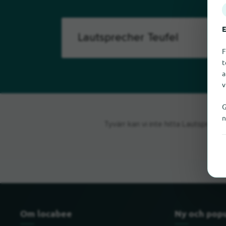
E
F
t
a
v
G
n
Tyvärr kan vi inte hitta Lautsprech
Om locabee
Ny och pop