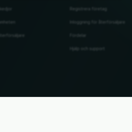
kedjor
Registrera företag
amheten
Inloggning för återförsäljare
terförsäljare
Fördelar
Hjälp och support
UP
. Alla märkesnamn och varumärken tillhör sina respektive ägare. All information utan garant