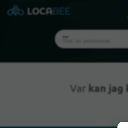
Var
Var
kan jag
Nuvarande plats