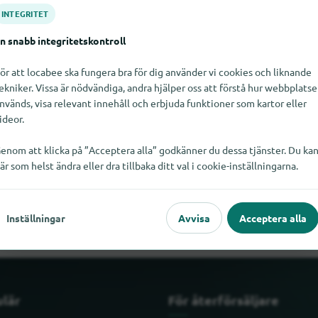
INTEGRITET
n snabb integritetskontroll
ör att locabee ska fungera bra för dig använder vi cookies och liknande
ekniker. Vissa är nödvändiga, andra hjälper oss att förstå hur webbplats
nvänds, visa relevant innehåll och erbjuda funktioner som kartor eller
ideor.
enom att klicka på ”Acceptera alla” godkänner du dessa tjänster. Du ka
är som helst ändra eller dra tillbaka ditt val i cookie-inställningarna.
er Teufel just nu. Om du vet var Lautsprecher Teufel finns skulle v
Inställningar
Avvisa
Acceptera alla
ulär
För återförsäljare