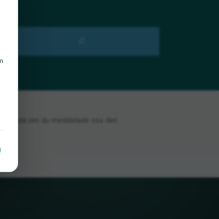
en
n
i bli glada om du meddelade oss det.