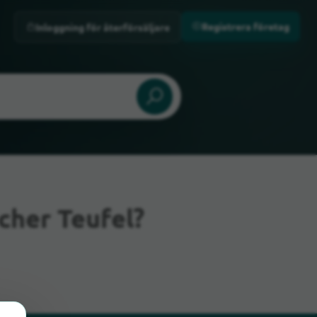
Registrera företag
Inloggning för återförsäljare
cher Teufel?